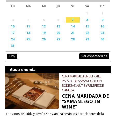
Lu
Ma
Mi
Ju
Vi
Sa
Do
1
2
3
4
5
6
7
8
9
10
11
12
13
14
15
16
17
18
19
20
21
22
23
24
25
26
27
28
29
30
31
Ver espectáculos
Hoy
Gastronomía
CENA MARIDADA EN EL HOTEL
PALACIO DE SAMANIEGO CON
BODEGAS ALÚTIZ Y REMÍREZ DE
GANUZA
CENA MARIDADA DE
“SAMANIEGO IN
WINE”
Los vinos de Alútiz y Remírez de Ganuza serán los participantes de la