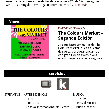
segunda de las cenas maridadas de la edición 2023 de "Samaniego in
Wine". Este singular evento gastronómico tendrá ...
(leer más)
Viajes
POP UP CAMPUZANO
The Colours Market -
Segunda Edición
¿Te quedaste con ganas de The
Colours Market? Si es así, estás
de suerte, porque anunciamos
con gran ilusión que vuelve a
nuestro espacio, en una segunda
edición y viene para quedarse....
(leer más)
Servicios
STREAMING
ARTES ESCÉNICAS
MÚSICA
Teatro
BBK LIVE
Cuartitos
Festival Música
Festival Internacional de Teatro
Música Infantil