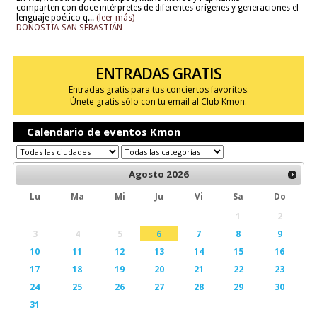
comparten con doce intérpretes de diferentes orígenes y generaciones el
lenguaje poético q...
(leer más)
DONOSTIA-SAN SEBASTIÁN
ENTRADAS GRATIS
Entradas gratis para tus conciertos favoritos.
Únete gratis sólo con tu email al Club Kmon.
Calendario de eventos Kmon
Agosto
2026
Lu
Ma
Mi
Ju
Vi
Sa
Do
1
2
3
4
5
6
7
8
9
10
11
12
13
14
15
16
17
18
19
20
21
22
23
24
25
26
27
28
29
30
31