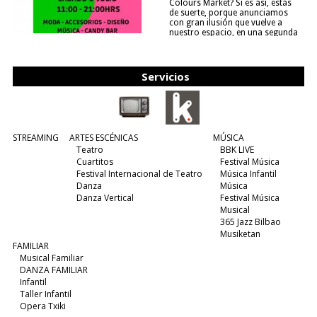
Colours Market? Si es así, estás
de suerte, porque anunciamos
con gran ilusión que vuelve a
nuestro espacio, en una segunda
edición y viene para quedarse....
(leer más)
Servicios
STREAMING
ARTES ESCÉNICAS
MÚSICA
Teatro
BBK LIVE
Cuartitos
Festival Música
Festival Internacional de Teatro
Música Infantil
Danza
Música
Danza Vertical
Festival Música
Musical
365 Jazz Bilbao
Musiketan
FAMILIAR
Musical Familiar
DANZA FAMILIAR
Infantil
Taller Infantil
Opera Txiki