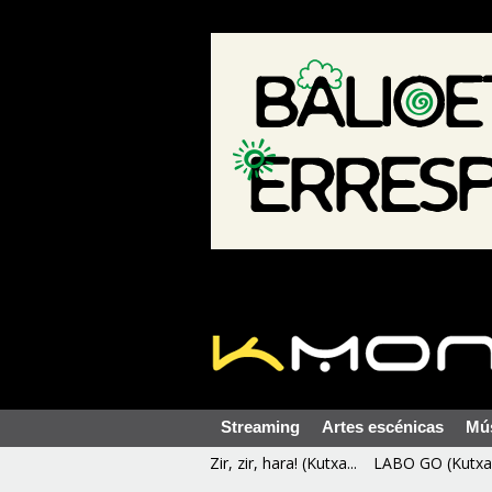
Streaming
Artes escénicas
Mú
Zir, zir, hara! (Kutxa...
LABO GO (Kutxa 