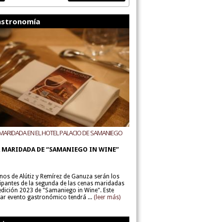
stronomía
MARIDADA EN EL HOTEL PALACIO DE SAMANIEGO
ODEGAS ALÚTIZ Y REMÍREZ DE GANUZA
 MARIDADA DE “SAMANIEGO IN WINE”
inos de Alútiz y Remírez de Ganuza serán los
cipantes de la segunda de las cenas maridadas
 edición 2023 de "Samaniego in Wine". Este
lar evento gastronómico tendrá ...
(leer más)