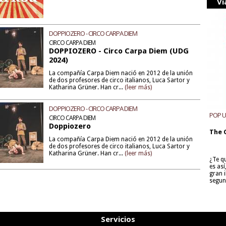
Vi
DOPPIOZERO - CIRCO CARPA DIEM
CIRCO CARPA DIEM
DOPPIOZERO - Circo Carpa Diem (UDG
2024)
La compañía Carpa Diem nació en 2012 de la unión
de dos profesores de circo italianos, Luca Sartor y
Katharina Grüner. Han cr...
(leer más)
DOPPIOZERO - CIRCO CARPA DIEM
POP 
CIRCO CARPA DIEM
Doppiozero
The 
La compañía Carpa Diem nació en 2012 de la unión
de dos profesores de circo italianos, Luca Sartor y
Katharina Grüner. Han cr...
(leer más)
¿Te q
es as
gran i
segun
Servicios