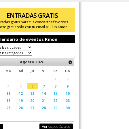
ENTRADAS GRATIS
tradas gratis para tus conciertos favoritos.
ete gratis sólo con tu email al Club Kmon.
lendario de eventos Kmon
Agosto
2026
Ma
Mi
Ju
Vi
Sa
Do
1
2
4
5
6
7
8
9
11
12
13
14
15
16
18
19
20
21
22
23
25
26
27
28
29
30
Ver espectáculos
y