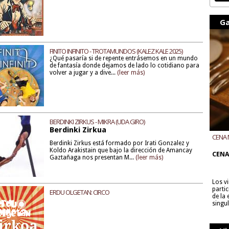
Ga
FINITO INFINITO - TROTAMUNDOS (KALEZ KALE 2025)
¿Qué pasaría si de repente entrásemos en un mundo
de fantasía donde dejamos de lado lo cotidiano para
volver a jugar y a dive...
(leer más)
BERDINKI ZIRKUS - MIKRA (UDA GIRO)
Berdinki Zirkua
CENA 
Berdinki Zirkus está formado por Irati Gonzalez y
CON B
Koldo Arakistain que bajo la dirección de Amancay
CENA
Gaztañaga nos presentan M...
(leer más)
Los v
parti
ERDU OLGETAN: CIRCO
de la
singu