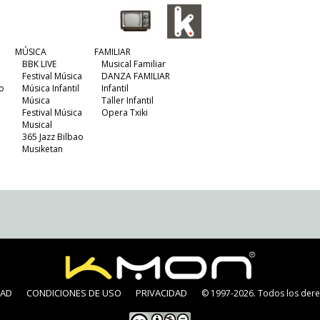
MÚSICA
FAMILIAR
BBK LIVE
Musical Familiar
Festival Música
DANZA FAMILIAR
o
Música Infantil
Infantil
Música
Taller Infantil
Festival Música
Opera Txiki
Musical
365 Jazz Bilbao
Musiketan
DAD
CONDICIONES DE USO
PRIVACIDAD
© 1997-2026. Todos los dere