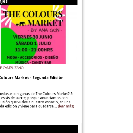
ajes
UP CAMPUZANO
Colours Market - Segunda Edición
uedaste con ganas de The Colours Market? Si
í, estás de suerte, porque anunciamos con
lusión que vuelve a nuestro espacio, en una
da edición y viene para quedarse....
(leer más)