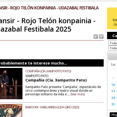
SIR - ROJO TELÓN KONPAINIA - UDAZABAL FESTIBALA
ansir - Rojo Telón konpainia -
En
Ún
azabal Festibala 2025
Ca
robablemente te interese mucho...
Lu
COMPAÑA (CÍA. XAMPATITO PATO)
XAMPATITO PATO
3
Compañía (Cía. Xampatito Pato)
10
Xampatito Pato presenta 'Campaña', espectáculo de
circo contemporáneo y teatro visual donde un
17
personaje solitario da vida a ...
(leer más)
24
31
BABOOM - XABI LARREA (UDA GIRO 2025)
Ho