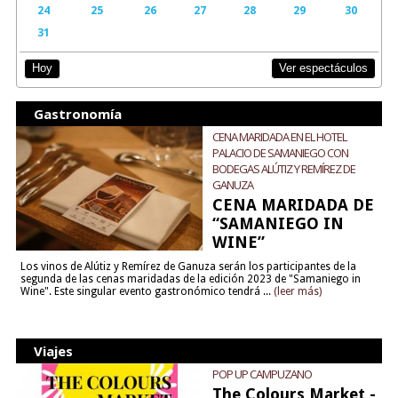
24
25
26
27
28
29
30
31
Ver espectáculos
Hoy
Gastronomía
CENA MARIDADA EN EL HOTEL
PALACIO DE SAMANIEGO CON
BODEGAS ALÚTIZ Y REMÍREZ DE
GANUZA
CENA MARIDADA DE
“SAMANIEGO IN
WINE”
Los vinos de Alútiz y Remírez de Ganuza serán los participantes de la
segunda de las cenas maridadas de la edición 2023 de "Samaniego in
Wine". Este singular evento gastronómico tendrá ...
(leer más)
Viajes
POP UP CAMPUZANO
The Colours Market -