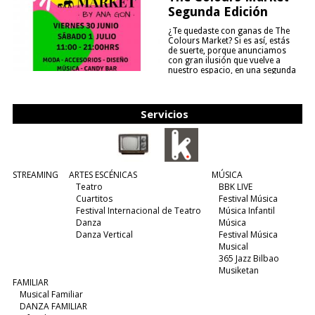
Segunda Edición
¿Te quedaste con ganas de The
Colours Market? Si es así, estás
de suerte, porque anunciamos
con gran ilusión que vuelve a
nuestro espacio, en una segunda
edición y viene para quedarse....
(leer más)
Servicios
STREAMING
ARTES ESCÉNICAS
MÚSICA
Teatro
BBK LIVE
Cuartitos
Festival Música
Festival Internacional de Teatro
Música Infantil
Danza
Música
Danza Vertical
Festival Música
Musical
365 Jazz Bilbao
Musiketan
FAMILIAR
Musical Familiar
DANZA FAMILIAR