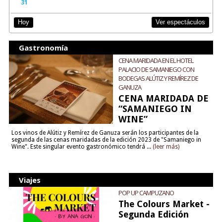
31
Ver espectáculos
Hoy
Gastronomía
CENA MARIDADA EN EL HOTEL
PALACIO DE SAMANIEGO CON
BODEGAS ALÚTIZ Y REMÍREZ DE
GANUZA
CENA MARIDADA DE
“SAMANIEGO IN
WINE”
Los vinos de Alútiz y Remírez de Ganuza serán los participantes de la
segunda de las cenas maridadas de la edición 2023 de "Samaniego in
Wine". Este singular evento gastronómico tendrá ...
(leer más)
Viajes
POP UP CAMPUZANO
The Colours Market -
Segunda Edición