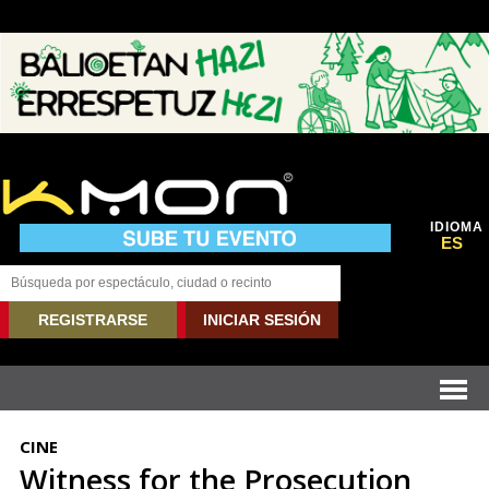
IDIOMA
ES
REGISTRARSE
INICIAR SESIÓN
CINE
Witness for the Prosecution