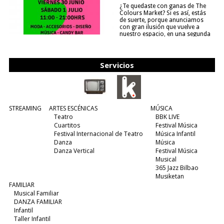
¿Te quedaste con ganas de The
Colours Market? Si es así, estás
de suerte, porque anunciamos
con gran ilusión que vuelve a
nuestro espacio, en una segunda
edición y viene para quedarse....
(leer más)
Servicios
STREAMING
ARTES ESCÉNICAS
MÚSICA
Teatro
BBK LIVE
Cuartitos
Festival Música
Festival Internacional de Teatro
Música Infantil
Danza
Música
Danza Vertical
Festival Música
Musical
365 Jazz Bilbao
Musiketan
FAMILIAR
Musical Familiar
DANZA FAMILIAR
Infantil
Taller Infantil