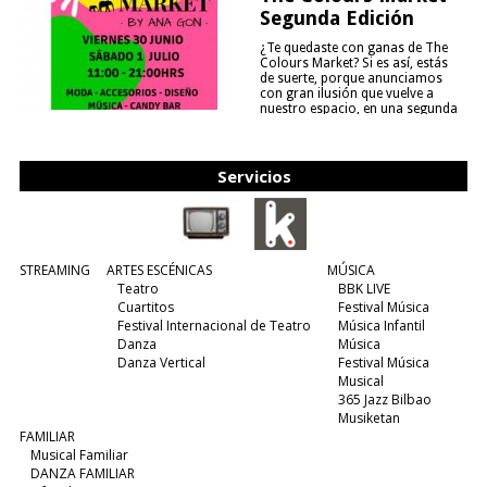
Segunda Edición
¿Te quedaste con ganas de The
Colours Market? Si es así, estás
de suerte, porque anunciamos
con gran ilusión que vuelve a
nuestro espacio, en una segunda
edición y viene para quedarse....
(leer más)
Servicios
STREAMING
ARTES ESCÉNICAS
MÚSICA
Teatro
BBK LIVE
Cuartitos
Festival Música
Festival Internacional de Teatro
Música Infantil
Danza
Música
Danza Vertical
Festival Música
Musical
365 Jazz Bilbao
Musiketan
FAMILIAR
Musical Familiar
DANZA FAMILIAR