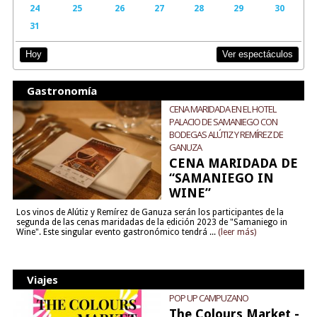
24
25
26
27
28
29
30
31
Ver espectáculos
Hoy
Gastronomía
CENA MARIDADA EN EL HOTEL
PALACIO DE SAMANIEGO CON
BODEGAS ALÚTIZ Y REMÍREZ DE
GANUZA
CENA MARIDADA DE
“SAMANIEGO IN
WINE”
Los vinos de Alútiz y Remírez de Ganuza serán los participantes de la
segunda de las cenas maridadas de la edición 2023 de "Samaniego in
Wine". Este singular evento gastronómico tendrá ...
(leer más)
Viajes
POP UP CAMPUZANO
The Colours Market -