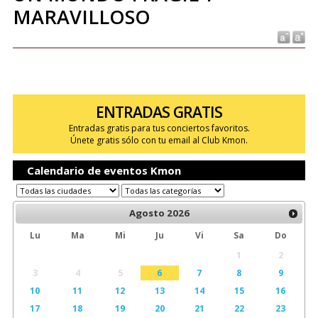
MARAVILLOSO
ENTRADAS GRATIS
Entradas gratis para tus conciertos favoritos.
Únete gratis sólo con tu email al Club Kmon.
Calendario de eventos Kmon
Agosto
2026
Lu
Ma
Mi
Ju
Vi
Sa
Do
1
2
3
4
5
6
7
8
9
10
11
12
13
14
15
16
17
18
19
20
21
22
23