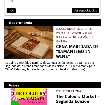
31
Ver espectáculos
Hoy
Gastronomía
CENA MARIDADA EN EL HOTEL
PALACIO DE SAMANIEGO CON
BODEGAS ALÚTIZ Y REMÍREZ DE
GANUZA
CENA MARIDADA DE
“SAMANIEGO IN
WINE”
Los vinos de Alútiz y Remírez de Ganuza serán los participantes de la
segunda de las cenas maridadas de la edición 2023 de "Samaniego in
Wine". Este singular evento gastronómico tendrá ...
(leer más)
Viajes
POP UP CAMPUZANO
The Colours Market -
Segunda Edición