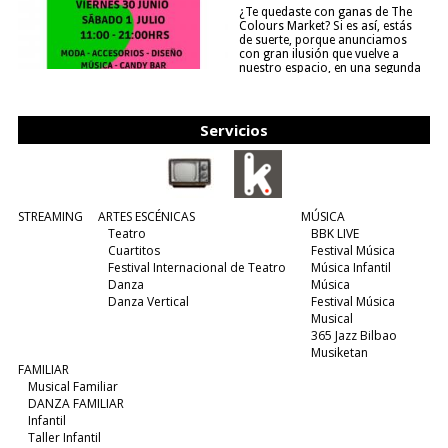
¿Te quedaste con ganas de The
Colours Market? Si es así, estás
de suerte, porque anunciamos
con gran ilusión que vuelve a
nuestro espacio, en una segunda
edición y viene para quedarse....
(leer más)
Servicios
STREAMING
ARTES ESCÉNICAS
MÚSICA
Teatro
BBK LIVE
Cuartitos
Festival Música
Festival Internacional de Teatro
Música Infantil
Danza
Música
Danza Vertical
Festival Música
Musical
365 Jazz Bilbao
Musiketan
FAMILIAR
Musical Familiar
DANZA FAMILIAR
Infantil
Taller Infantil