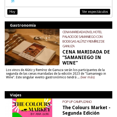
31
Ver espectáculos
Hoy
Gastronomía
CENA MARIDADA EN EL HOTEL
PALACIO DE SAMANIEGO CON
BODEGAS ALÚTIZ Y REMÍREZ DE
GANUZA
CENA MARIDADA DE
“SAMANIEGO IN
WINE”
Los vinos de Alútiz y Remírez de Ganuza serán los participantes de la
segunda de las cenas maridadas de la edición 2023 de "Samaniego in
Wine". Este singular evento gastronómico tendrá ...
(leer más)
Viajes
POP UP CAMPUZANO
The Colours Market -
Segunda Edición