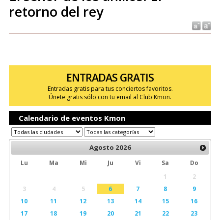
retorno del rey
ENTRADAS GRATIS
Entradas gratis para tus conciertos favoritos.
Únete gratis sólo con tu email al Club Kmon.
Calendario de eventos Kmon
Agosto
2026
Lu
Ma
Mi
Ju
Vi
Sa
Do
1
2
3
4
5
6
7
8
9
10
11
12
13
14
15
16
17
18
19
20
21
22
23