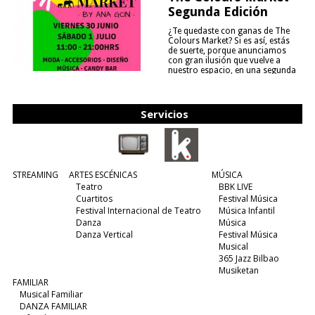
Segunda Edición
¿Te quedaste con ganas de The
Colours Market? Si es así, estás
de suerte, porque anunciamos
con gran ilusión que vuelve a
nuestro espacio, en una segunda
edición y viene para quedarse....
(leer más)
Servicios
STREAMING
ARTES ESCÉNICAS
MÚSICA
Teatro
BBK LIVE
Cuartitos
Festival Música
Festival Internacional de Teatro
Música Infantil
Danza
Música
Danza Vertical
Festival Música
Musical
365 Jazz Bilbao
Musiketan
FAMILIAR
Musical Familiar
DANZA FAMILIAR