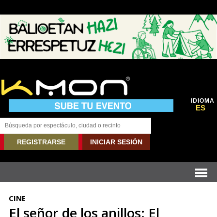
IDIOMA
ES
REGISTRARSE
INICIAR SESIÓN
CINE
El señor de los anillos: El