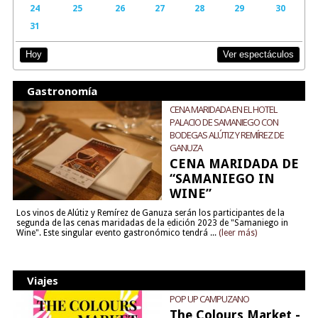
24
25
26
27
28
29
30
31
Ver espectáculos
Hoy
Gastronomía
CENA MARIDADA EN EL HOTEL
PALACIO DE SAMANIEGO CON
BODEGAS ALÚTIZ Y REMÍREZ DE
GANUZA
CENA MARIDADA DE
“SAMANIEGO IN
WINE”
Los vinos de Alútiz y Remírez de Ganuza serán los participantes de la
segunda de las cenas maridadas de la edición 2023 de "Samaniego in
Wine". Este singular evento gastronómico tendrá ...
(leer más)
Viajes
POP UP CAMPUZANO
The Colours Market -