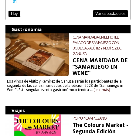
31
Ver espectáculos
Hoy
Gastronomía
CENA MARIDADA EN EL HOTEL
PALACIO DE SAMANIEGO CON
BODEGAS ALÚTIZ Y REMÍREZ DE
GANUZA
CENA MARIDADA DE
“SAMANIEGO IN
WINE”
Los vinos de Alútiz y Remírez de Ganuza serán los participantes de la
segunda de las cenas maridadas de la edición 2023 de "Samaniego in
Wine". Este singular evento gastronómico tendrá ...
(leer más)
Viajes
POP UP CAMPUZANO
The Colours Market -
Segunda Edición