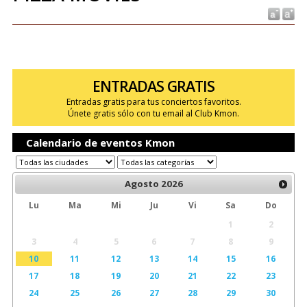
ENTRADAS GRATIS
Entradas gratis para tus conciertos favoritos.
Únete gratis sólo con tu email al Club Kmon.
Calendario de eventos Kmon
Agosto
2026
Lu
Ma
Mi
Ju
Vi
Sa
Do
1
2
3
4
5
6
7
8
9
10
11
12
13
14
15
16
17
18
19
20
21
22
23
24
25
26
27
28
29
30