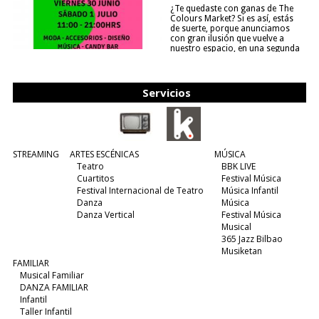
¿Te quedaste con ganas de The
Colours Market? Si es así, estás
de suerte, porque anunciamos
con gran ilusión que vuelve a
nuestro espacio, en una segunda
edición y viene para quedarse....
(leer más)
Servicios
STREAMING
ARTES ESCÉNICAS
MÚSICA
Teatro
BBK LIVE
Cuartitos
Festival Música
Festival Internacional de Teatro
Música Infantil
Danza
Música
Danza Vertical
Festival Música
Musical
365 Jazz Bilbao
Musiketan
FAMILIAR
Musical Familiar
DANZA FAMILIAR
Infantil
Taller Infantil