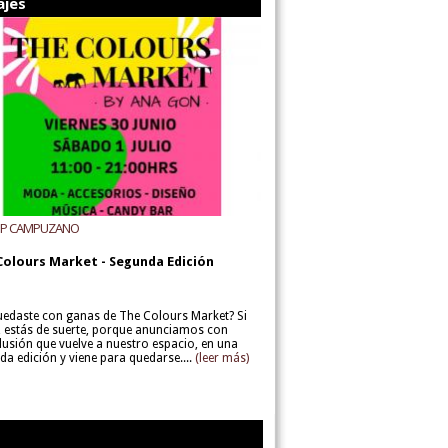
ajes
UP CAMPUZANO
Colours Market - Segunda Edición
uedaste con ganas de The Colours Market? Si
í, estás de suerte, porque anunciamos con
lusión que vuelve a nuestro espacio, en una
da edición y viene para quedarse....
(leer más)