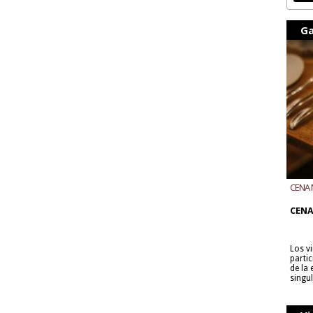
Ga
CENA 
CON B
CENA
Los v
parti
de la
singu