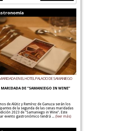
stronomía
MARIDADA EN EL HOTEL PALACIO DE SAMANIEGO
ODEGAS ALÚTIZ Y REMÍREZ DE GANUZA
 MARIDADA DE “SAMANIEGO IN WINE”
inos de Alútiz y Remírez de Ganuza serán los
cipantes de la segunda de las cenas maridadas
 edición 2023 de "Samaniego in Wine". Este
lar evento gastronómico tendrá ...
(leer más)