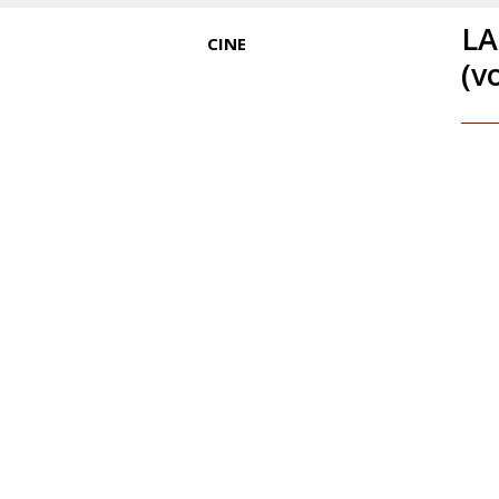
LA
CINE
(v