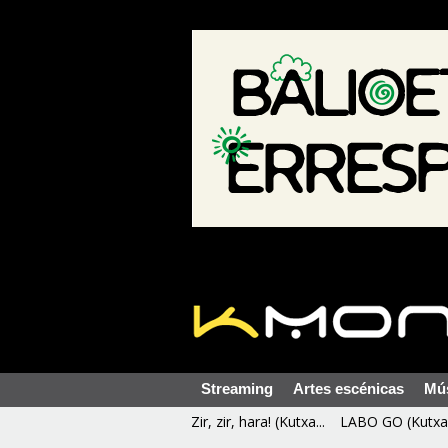
Streaming
Artes escénicas
Mú
Zir, zir, hara! (Kutxa...
LABO GO (Kutxa 