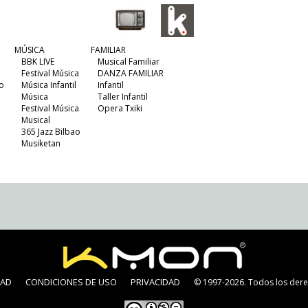
MÚSICA
FAMILIAR
BBK LIVE
Musical Familiar
Festival Música
DANZA FAMILIAR
o
Música Infantil
Infantil
Música
Taller Infantil
Festival Música
Opera Txiki
Musical
365 Jazz Bilbao
Musiketan
DAD
CONDICIONES DE USO
PRIVACIDAD
© 1997-2026. Todos los dere