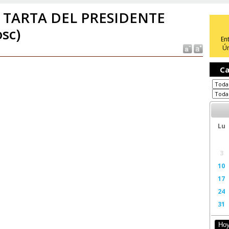
 TARTA DEL PRESIDENTE
osc)
En
Ún
Ca
Lu
3
10
17
24
31
Ho