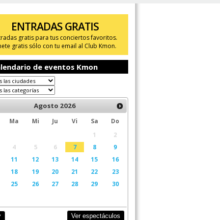
ENTRADAS GRATIS
tradas gratis para tus conciertos favoritos.
ete gratis sólo con tu email al Club Kmon.
lendario de eventos Kmon
Agosto
2026
Ma
Mi
Ju
Vi
Sa
Do
1
2
4
5
6
7
8
9
11
12
13
14
15
16
18
19
20
21
22
23
25
26
27
28
29
30
Ver espectáculos
y