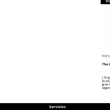
Vi
POP 
The 
¿Te q
es as
gran i
segun
Servicios