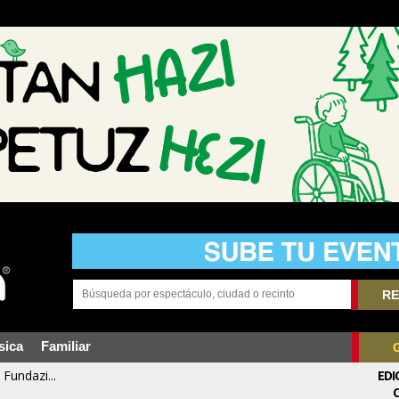
RE
sica
Familiar
Fundazi...
EDI