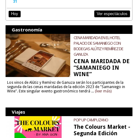
31
Ver espectáculos
Hoy
Gastronomía
CENA MARIDADA EN EL HOTEL
PALACIO DE SAMANIEGO CON
BODEGAS ALÚTIZ Y REMÍREZ DE
GANUZA
CENA MARIDADA DE
“SAMANIEGO IN
WINE”
Los vinos de Alútiz y Remírez de Ganuza serán los participantes de la
segunda de las cenas maridadas de la edición 2023 de "Samaniego in
Wine". Este singular evento gastronómico tendrá ...
(leer más)
Viajes
POP UP CAMPUZANO
The Colours Market -
Segunda Edición