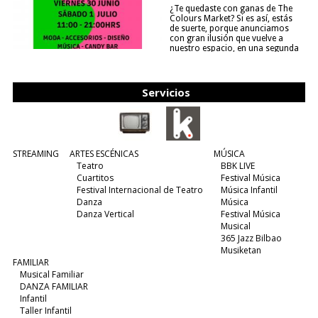
¿Te quedaste con ganas de The
Colours Market? Si es así, estás
de suerte, porque anunciamos
con gran ilusión que vuelve a
nuestro espacio, en una segunda
edición y viene para quedarse....
(leer más)
Servicios
STREAMING
ARTES ESCÉNICAS
MÚSICA
Teatro
BBK LIVE
Cuartitos
Festival Música
Festival Internacional de Teatro
Música Infantil
Danza
Música
Danza Vertical
Festival Música
Musical
365 Jazz Bilbao
Musiketan
FAMILIAR
Musical Familiar
DANZA FAMILIAR
Infantil
Taller Infantil