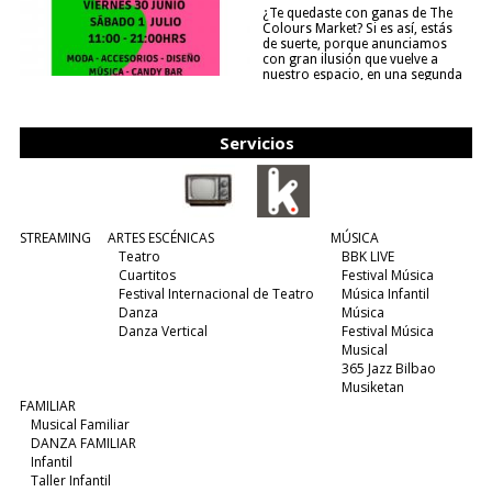
¿Te quedaste con ganas de The
Colours Market? Si es así, estás
de suerte, porque anunciamos
con gran ilusión que vuelve a
nuestro espacio, en una segunda
edición y viene para quedarse....
(leer más)
Servicios
STREAMING
ARTES ESCÉNICAS
MÚSICA
Teatro
BBK LIVE
Cuartitos
Festival Música
Festival Internacional de Teatro
Música Infantil
Danza
Música
Danza Vertical
Festival Música
Musical
365 Jazz Bilbao
Musiketan
FAMILIAR
Musical Familiar
DANZA FAMILIAR
Infantil
Taller Infantil