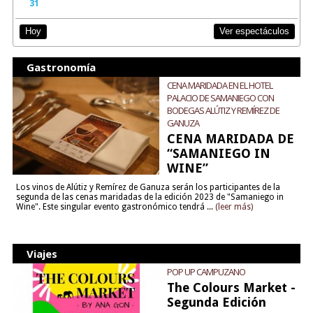
31
Ver espectáculos
Hoy
Gastronomía
CENA MARIDADA EN EL HOTEL
PALACIO DE SAMANIEGO CON
BODEGAS ALÚTIZ Y REMÍREZ DE
GANUZA
CENA MARIDADA DE
“SAMANIEGO IN
WINE”
Los vinos de Alútiz y Remírez de Ganuza serán los participantes de la
segunda de las cenas maridadas de la edición 2023 de "Samaniego in
Wine". Este singular evento gastronómico tendrá ...
(leer más)
Viajes
POP UP CAMPUZANO
The Colours Market -
Segunda Edición