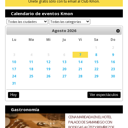
Únete gratis sólo con tu email al Club Kmon.
Calendario de eventos Kmon
Agosto
2026
Lu
Ma
Mi
Ju
Vi
Sa
Do
1
2
3
4
5
6
7
8
9
10
11
12
13
14
15
16
17
18
19
20
21
22
23
24
25
26
27
28
29
30
31
Ver espectáculos
Hoy
Gastronomía
CENA MARIDADA EN EL HOTEL
PALACIO DE SAMANIEGO CON
BODEGAS ALÚTIZ Y REMÍREZ DE