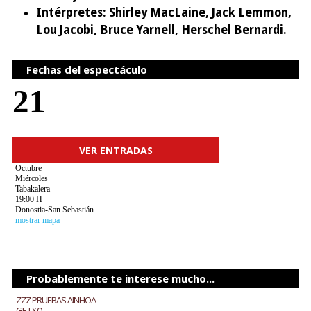
Intérpretes:
Shirley MacLaine, Jack Lemmon,
Lou Jacobi, Bruce Yarnell, Herschel Bernardi.
Fechas del espectáculo
21
VER ENTRADAS
Octubre
Miércoles
Tabakalera
19:00 H
Donostia-San Sebastián
mostrar mapa
Probablemente te interese mucho...
ZZZ PRUEBAS AINHOA