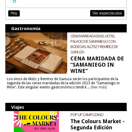
31
Ver espectáculos
Hoy
Gastronomía
CENA MARIDADA EN EL HOTEL
PALACIO DE SAMANIEGO CON
BODEGAS ALÚTIZ Y REMÍREZ DE
GANUZA
CENA MARIDADA DE
“SAMANIEGO IN
WINE”
Los vinos de Alútiz y Remírez de Ganuza serán los participantes de la
segunda de las cenas maridadas de la edición 2023 de "Samaniego in
Wine". Este singular evento gastronómico tendrá ...
(leer más)
Viajes
POP UP CAMPUZANO
The Colours Market -
Segunda Edición