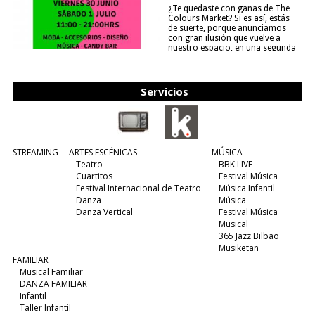
¿Te quedaste con ganas de The
Colours Market? Si es así, estás
de suerte, porque anunciamos
con gran ilusión que vuelve a
nuestro espacio, en una segunda
edición y viene para quedarse....
(leer más)
Servicios
STREAMING
ARTES ESCÉNICAS
MÚSICA
Teatro
BBK LIVE
Cuartitos
Festival Música
Festival Internacional de Teatro
Música Infantil
Danza
Música
Danza Vertical
Festival Música
Musical
365 Jazz Bilbao
Musiketan
FAMILIAR
Musical Familiar
DANZA FAMILIAR
Infantil
Taller Infantil