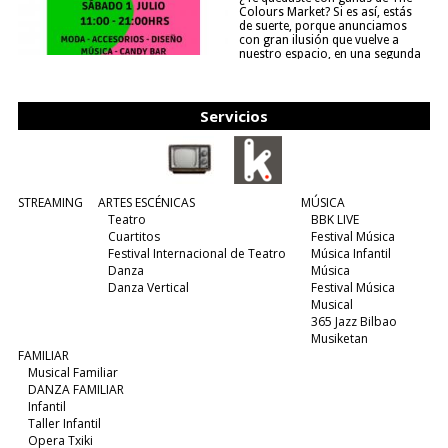
Colours Market? Si es así, estás
de suerte, porque anunciamos
con gran ilusión que vuelve a
nuestro espacio, en una segunda
edición y viene para quedarse....
(leer más)
Servicios
STREAMING
ARTES ESCÉNICAS
MÚSICA
Teatro
BBK LIVE
Cuartitos
Festival Música
Festival Internacional de Teatro
Música Infantil
Danza
Música
Danza Vertical
Festival Música
Musical
365 Jazz Bilbao
Musiketan
FAMILIAR
Musical Familiar
DANZA FAMILIAR
Infantil
Taller Infantil
Opera Txiki