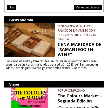
Ver espectáculos
Hoy
Gastronomía
CENA MARIDADA EN EL HOTEL
PALACIO DE SAMANIEGO CON
BODEGAS ALÚTIZ Y REMÍREZ DE
GANUZA
CENA MARIDADA DE
“SAMANIEGO IN
WINE”
Los vinos de Alútiz y Remírez de Ganuza serán los participantes de la
segunda de las cenas maridadas de la edición 2023 de "Samaniego in
Wine". Este singular evento gastronómico tendrá ...
(leer más)
Viajes
POP UP CAMPUZANO
The Colours Market -
Segunda Edición
¿Te quedaste con ganas de The