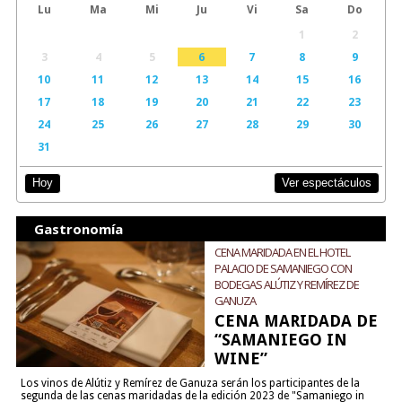
Lu
Ma
Mi
Ju
Vi
Sa
Do
1
2
3
4
5
6
7
8
9
10
11
12
13
14
15
16
17
18
19
20
21
22
23
24
25
26
27
28
29
30
31
Ver espectáculos
Hoy
Gastronomía
CENA MARIDADA EN EL HOTEL
PALACIO DE SAMANIEGO CON
BODEGAS ALÚTIZ Y REMÍREZ DE
GANUZA
CENA MARIDADA DE
“SAMANIEGO IN
WINE”
Los vinos de Alútiz y Remírez de Ganuza serán los participantes de la
segunda de las cenas maridadas de la edición 2023 de "Samaniego in