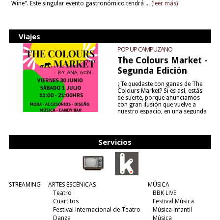
Wine". Este singular evento gastronómico tendrá ...
(leer más)
Viajes
POP UP CAMPUZANO
The Colours Market -
Segunda Edición
¿Te quedaste con ganas de The
Colours Market? Si es así, estás
de suerte, porque anunciamos
con gran ilusión que vuelve a
nuestro espacio, en una segunda
edición y viene para quedarse....
(leer más)
Servicios
STREAMING
ARTES ESCÉNICAS
MÚSICA
Teatro
BBK LIVE
Cuartitos
Festival Música
Festival Internacional de Teatro
Música Infantil
Danza
Música