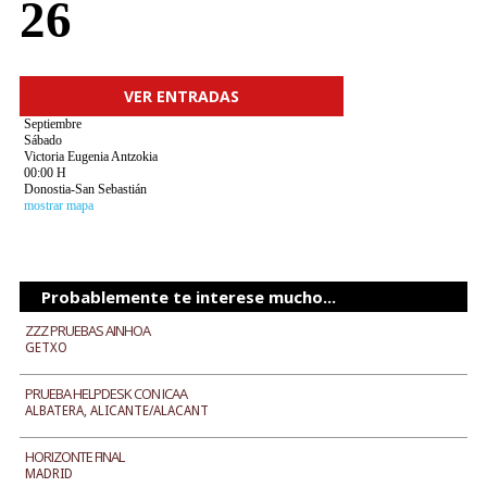
26
VER ENTRADAS
Septiembre
Sábado
Victoria Eugenia Antzokia
00:00 H
Donostia-San Sebastián
mostrar mapa
Probablemente te interese mucho...
ZZZ PRUEBAS AINHOA
GETXO
PRUEBA HELPDESK CON ICAA
ALBATERA, ALICANTE/ALACANT
HORIZONTE FINAL
MADRID