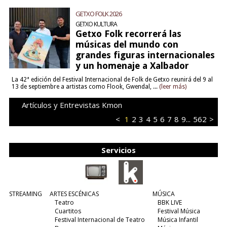
GETXO FOLK 2026
GETXO KULTURA
Getxo Folk recorrerá las
músicas del mundo con
grandes figuras internacionales
y un homenaje a Xalbador
La 42ª edición del Festival Internacional de Folk de Getxo reunirá del 9 al
13 de septiembre a artistas como Flook, Gwendal, ...
(leer más)
Artículos y Entrevistas Kmon
<
1
2
3
4
5
6
7
8
9
...
562
>
Servicios
STREAMING
ARTES ESCÉNICAS
MÚSICA
Teatro
BBK LIVE
Cuartitos
Festival Música
Festival Internacional de Teatro
Música Infantil