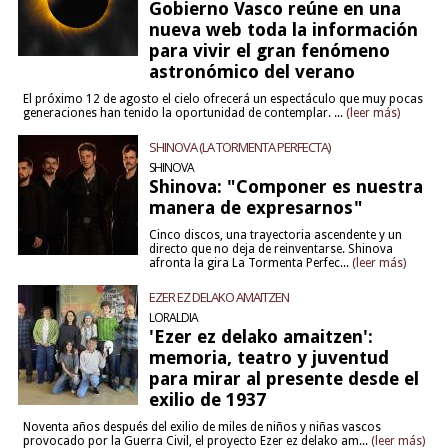
Gobierno Vasco reúne en una
nueva web toda la información
para vivir el gran fenómeno
astronómico del verano
El próximo 12 de agosto el cielo ofrecerá un espectáculo que muy pocas
generaciones han tenido la oportunidad de contemplar. ...
(leer más)
SHINOVA (LA TORMENTA PERFECTA)
SHINOVA
Shinova: "Componer es nuestra
manera de expresarnos"
Cinco discos, una trayectoria ascendente y un
directo que no deja de reinventarse. Shinova
afronta la gira La Tormenta Perfec...
(leer más)
EZER EZ DELAKO AMAITZEN
LORALDIA
'Ezer ez delako amaitzen':
memoria, teatro y juventud
para mirar al presente desde el
exilio de 1937
Noventa años después del exilio de miles de niños y niñas vascos
provocado por la Guerra Civil, el proyecto Ezer ez delako am...
(leer más)