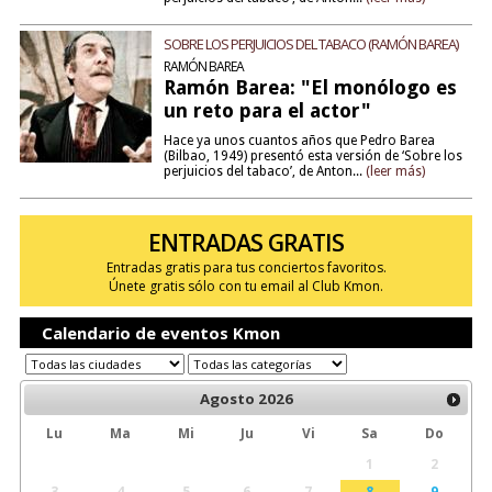
SOBRE LOS PERJUICIOS DEL TABACO (RAMÓN BAREA)
RAMÓN BAREA
Ramón Barea: "El monólogo es
un reto para el actor"
Hace ya unos cuantos años que Pedro Barea
(Bilbao, 1949) presentó esta versión de ‘Sobre los
perjuicios del tabaco’, de Anton...
(leer más)
ENTRADAS GRATIS
Entradas gratis para tus conciertos favoritos.
Únete gratis sólo con tu email al Club Kmon.
Calendario de eventos Kmon
Agosto
2026
Lu
Ma
Mi
Ju
Vi
Sa
Do
1
2
3
4
5
6
7
8
9