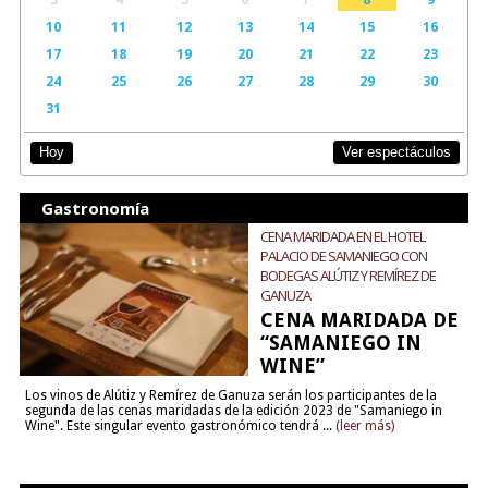
10
11
12
13
14
15
16
17
18
19
20
21
22
23
24
25
26
27
28
29
30
31
Ver espectáculos
Hoy
Gastronomía
CENA MARIDADA EN EL HOTEL
PALACIO DE SAMANIEGO CON
BODEGAS ALÚTIZ Y REMÍREZ DE
GANUZA
CENA MARIDADA DE
“SAMANIEGO IN
WINE”
Los vinos de Alútiz y Remírez de Ganuza serán los participantes de la
segunda de las cenas maridadas de la edición 2023 de "Samaniego in
Wine". Este singular evento gastronómico tendrá ...
(leer más)