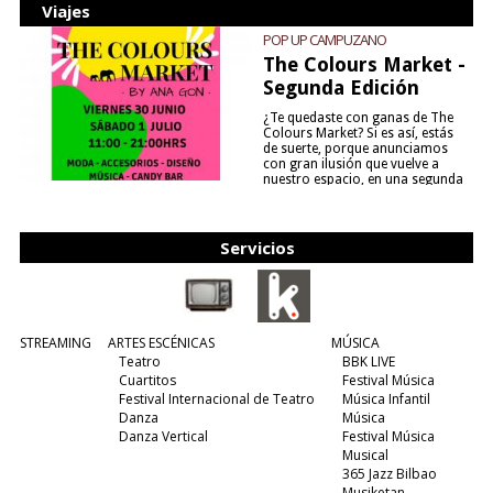
Viajes
POP UP CAMPUZANO
The Colours Market -
Segunda Edición
¿Te quedaste con ganas de The
Colours Market? Si es así, estás
de suerte, porque anunciamos
con gran ilusión que vuelve a
nuestro espacio, en una segunda
edición y viene para quedarse....
(leer más)
Servicios
STREAMING
ARTES ESCÉNICAS
MÚSICA
Teatro
BBK LIVE
Cuartitos
Festival Música
Festival Internacional de Teatro
Música Infantil
Danza
Música
Danza Vertical
Festival Música
Musical
365 Jazz Bilbao
Musiketan