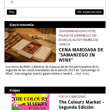
31
Ver espectáculos
Hoy
Gastronomía
CENA MARIDADA EN EL HOTEL
PALACIO DE SAMANIEGO CON
BODEGAS ALÚTIZ Y REMÍREZ DE
GANUZA
CENA MARIDADA DE
“SAMANIEGO IN
WINE”
Los vinos de Alútiz y Remírez de Ganuza serán los participantes de la
segunda de las cenas maridadas de la edición 2023 de "Samaniego in
Wine". Este singular evento gastronómico tendrá ...
(leer más)
Viajes
POP UP CAMPUZANO
The Colours Market -
Segunda Edición