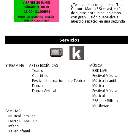
¿Te quedaste con ganas de The
Colours Market? Si es así, estás
de suerte, porque anunciamos
con gran ilusión que vuelve a
nuestro espacio, en una segunda
edición y viene para quedarse....
(leer más)
Servicios
STREAMING
ARTES ESCÉNICAS
MÚSICA
Teatro
BBK LIVE
Cuartitos
Festival Música
Festival Internacional de Teatro
Música Infantil
Danza
Música
Danza Vertical
Festival Música
Musical
365 Jazz Bilbao
Musiketan
FAMILIAR
Musical Familiar
DANZA FAMILIAR
Infantil
Taller Infantil