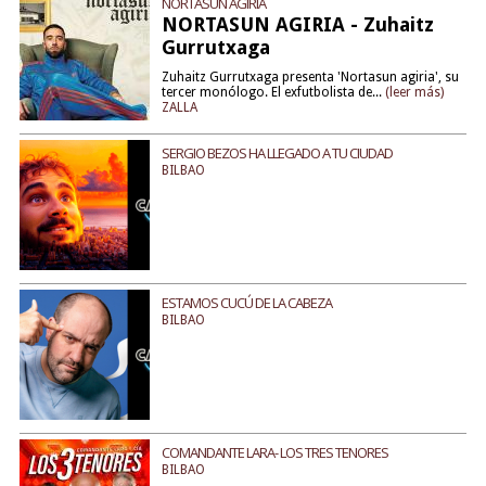
NORTASUN AGIRIA
NORTASUN AGIRIA - Zuhaitz
Gurrutxaga
Zuhaitz Gurrutxaga presenta 'Nortasun agiria', su
tercer monólogo. El exfutbolista de...
(leer más)
ZALLA
SERGIO BEZOS HA LLEGADO A TU CIUDAD
BILBAO
ESTAMOS CUCÚ DE LA CABEZA
BILBAO
COMANDANTE LARA- LOS TRES TENORES
BILBAO