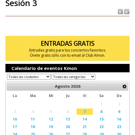
Sesión 3
ENTRADAS GRATIS
Entradas gratis para tus conciertos favoritos.
Únete gratis sólo con tu email al Club Kmon.
Calendario de eventos Kmon
Agosto
2026
Lu
Ma
Mi
Ju
Vi
Sa
Do
1
2
3
4
5
6
7
8
9
10
11
12
13
14
15
16
17
18
19
20
21
22
23
24
25
26
27
28
29
30