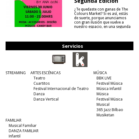
Segunda Edición
¿Te quedaste con ganas de The
Colours Market? Si es así, estás
de suerte, porque anunciamos
con gran ilusión que vuelve a
nuestro espacio, en una segunda
edición y viene para quedarse....
(leer más)
Servicios
STREAMING
ARTES ESCÉNICAS
MÚSICA
Teatro
BBK LIVE
Cuartitos
Festival Música
Festival Internacional de Teatro
Música Infantil
Danza
Música
Danza Vertical
Festival Música
Musical
365 Jazz Bilbao
Musiketan
FAMILIAR
Musical Familiar
DANZA FAMILIAR
Infantil