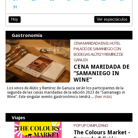
31
Ver espectáculos
Hoy
Gastronomía
CENA MARIDADA EN EL HOTEL
PALACIO DE SAMANIEGO CON
BODEGAS ALÚTIZ Y REMÍREZ DE
GANUZA
CENA MARIDADA DE
“SAMANIEGO IN
WINE”
Los vinos de Alútiz y Remírez de Ganuza serán los participantes de la
segunda de las cenas maridadas de la edición 2023 de "Samaniego in
Wine". Este singular evento gastronómico tendrá ...
(leer más)
Viajes
POP UP CAMPUZANO
The Colours Market -