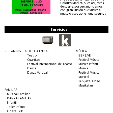
Colours Market? Si es así, estás
de suerte, porque anunciamos
con gran ilusión que vuelve a
nuestro espacio, en una segunda
edición y viene para quedarse....
(leer más)
Servicios
STREAMING
ARTES ESCÉNICAS
MÚSICA
Teatro
BBK LIVE
Cuartitos
Festival Música
Festival Internacional de Teatro
Música Infantil
Danza
Música
Danza Vertical
Festival Música
Musical
365 Jazz Bilbao
Musiketan
FAMILIAR
Musical Familiar
DANZA FAMILIAR
Infantil
Taller Infantil
Opera Txiki