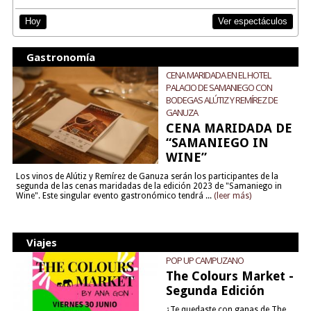
Ver espectáculos
Hoy
Gastronomía
CENA MARIDADA EN EL HOTEL
PALACIO DE SAMANIEGO CON
BODEGAS ALÚTIZ Y REMÍREZ DE
GANUZA
CENA MARIDADA DE
“SAMANIEGO IN
WINE”
Los vinos de Alútiz y Remírez de Ganuza serán los participantes de la
segunda de las cenas maridadas de la edición 2023 de "Samaniego in
Wine". Este singular evento gastronómico tendrá ...
(leer más)
Viajes
POP UP CAMPUZANO
The Colours Market -
Segunda Edición
¿Te quedaste con ganas de The