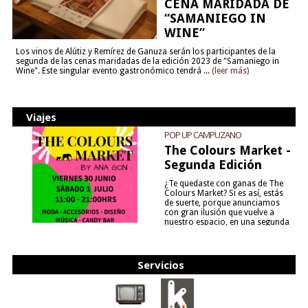
CENA MARIDADA DE
“SAMANIEGO IN
WINE”
Los vinos de Alútiz y Remírez de Ganuza serán los participantes de la
segunda de las cenas maridadas de la edición 2023 de "Samaniego in
Wine". Este singular evento gastronómico tendrá ...
(leer más)
Viajes
POP UP CAMPUZANO
The Colours Market -
Segunda Edición
¿Te quedaste con ganas de The
Colours Market? Si es así, estás
de suerte, porque anunciamos
con gran ilusión que vuelve a
nuestro espacio, en una segunda
edición y viene para quedarse....
(leer más)
Servicios