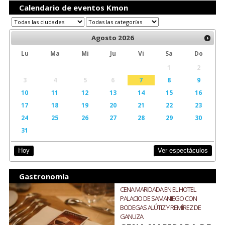
Calendario de eventos Kmon
Agosto
2026
Lu
Ma
Mi
Ju
Vi
Sa
Do
1
2
3
4
5
6
7
8
9
10
11
12
13
14
15
16
17
18
19
20
21
22
23
24
25
26
27
28
29
30
31
Ver espectáculos
Hoy
Gastronomía
CENA MARIDADA EN EL HOTEL
PALACIO DE SAMANIEGO CON
BODEGAS ALÚTIZ Y REMÍREZ DE
GANUZA