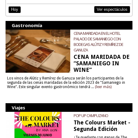
Ver espectáculos
Hoy
Gastronomía
CENA MARIDADA EN EL HOTEL
PALACIO DE SAMANIEGO CON
BODEGAS ALÚTIZ Y REMÍREZ DE
GANUZA
CENA MARIDADA DE
“SAMANIEGO IN
WINE”
Los vinos de Alútiz y Remírez de Ganuza serán los participantes de la
segunda de las cenas maridadas de la edición 2023 de "Samaniego in
Wine". Este singular evento gastronómico tendrá ...
(leer más)
Viajes
POP UP CAMPUZANO
The Colours Market -
Segunda Edición
¿Te quedaste con ganas de The