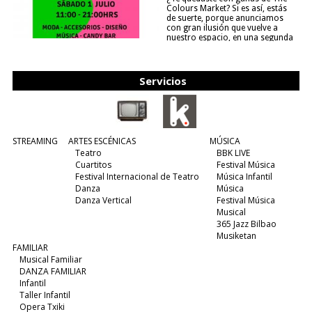
Colours Market? Si es así, estás
de suerte, porque anunciamos
con gran ilusión que vuelve a
nuestro espacio, en una segunda
edición y viene para quedarse....
(leer más)
Servicios
STREAMING
ARTES ESCÉNICAS
MÚSICA
Teatro
BBK LIVE
Cuartitos
Festival Música
Festival Internacional de Teatro
Música Infantil
Danza
Música
Danza Vertical
Festival Música
Musical
365 Jazz Bilbao
Musiketan
FAMILIAR
Musical Familiar
DANZA FAMILIAR
Infantil
Taller Infantil
Opera Txiki