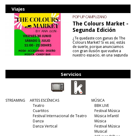
Viajes
POP UP CAMPUZANO
The Colours Market -
Segunda Edición
¿Te quedaste con ganas de The
Colours Market? Si es así, estás
de suerte, porque anunciamos
con gran ilusión que vuelve a
nuestro espacio, en una segunda
edición y viene para quedarse....
(leer más)
Servicios
STREAMING
ARTES ESCÉNICAS
MÚSICA
Teatro
BBK LIVE
Cuartitos
Festival Música
Festival Internacional de Teatro
Música Infantil
Danza
Música
Danza Vertical
Festival Música
Musical