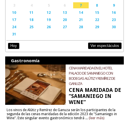
3
4
5
6
7
8
9
10
11
12
13
14
15
16
17
18
19
20
21
22
23
24
25
26
27
28
29
30
31
Ver espectáculos
Hoy
Gastronomía
CENA MARIDADA EN EL HOTEL
PALACIO DE SAMANIEGO CON
BODEGAS ALÚTIZ Y REMÍREZ DE
GANUZA
CENA MARIDADA DE
“SAMANIEGO IN
WINE”
Los vinos de Alútiz y Remírez de Ganuza serán los participantes de la
segunda de las cenas maridadas de la edición 2023 de "Samaniego in
Wine". Este singular evento gastronómico tendrá ...
(leer más)