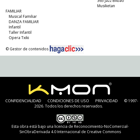
365 Jazz Bilbao
Musiketan
FAMILIAR
Musical Familiar
DANZA FAMILIAR
Infantil
Taller Infantil
Opera Txiki
© Gestor de contenidos
CONFIDENCIALIDAD
CONDICIONES DE USO
PRIVACIDAD
© 1997-
2026. Todos los derechos reservados.
Esta obra está bajo una
licencia de Reconocimiento-NoComercial-
SinObraDerivada 4.0 Internacional de Creative Commons