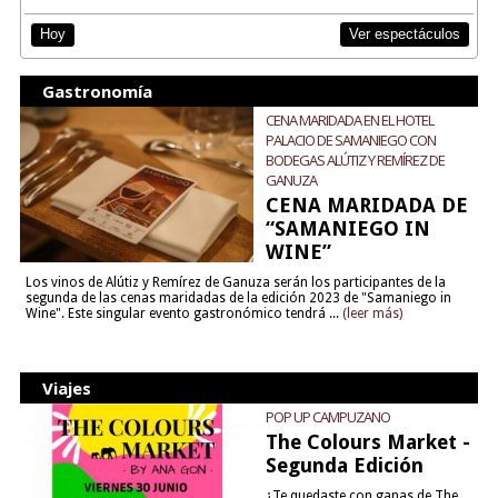
Ver espectáculos
Hoy
Gastronomía
CENA MARIDADA EN EL HOTEL
PALACIO DE SAMANIEGO CON
BODEGAS ALÚTIZ Y REMÍREZ DE
GANUZA
CENA MARIDADA DE
“SAMANIEGO IN
WINE”
Los vinos de Alútiz y Remírez de Ganuza serán los participantes de la
segunda de las cenas maridadas de la edición 2023 de "Samaniego in
Wine". Este singular evento gastronómico tendrá ...
(leer más)
Viajes
POP UP CAMPUZANO
The Colours Market -
Segunda Edición
¿Te quedaste con ganas de The