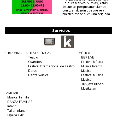
Colours Market? Si es así, estás
de suerte, porque anunciamos
con gran ilusión que vuelve a
nuestro espacio, en una segunda
edición y viene para quedarse....
(leer más)
Servicios
STREAMING
ARTES ESCÉNICAS
MÚSICA
Teatro
BBK LIVE
Cuartitos
Festival Música
Festival Internacional de Teatro
Música Infantil
Danza
Música
Danza Vertical
Festival Música
Musical
365 Jazz Bilbao
Musiketan
FAMILIAR
Musical Familiar
DANZA FAMILIAR
Infantil
Taller Infantil
Opera Txiki