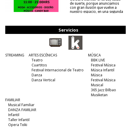
de suerte, porque anunciamos
con gran ilusión que vuelve a
nuestro espacio, en una segunda
edición y viene para quedarse....
(leer más)
Servicios
STREAMING
ARTES ESCÉNICAS
MÚSICA
Teatro
BBK LIVE
Cuartitos
Festival Música
Festival Internacional de Teatro
Música Infantil
Danza
Música
Danza Vertical
Festival Música
Musical
365 Jazz Bilbao
Musiketan
FAMILIAR
Musical Familiar
DANZA FAMILIAR
Infantil
Taller Infantil
Opera Txiki