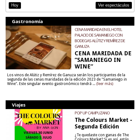
Ver espectáculos
Hoy
Gastronomía
CENA MARIDADA EN EL HOTEL
PALACIO DE SAMANIEGO CON
BODEGAS ALÚTIZ Y REMÍREZ DE
GANUZA
CENA MARIDADA DE
“SAMANIEGO IN
WINE”
Los vinos de Alútiz y Remírez de Ganuza serán los participantes de la
segunda de las cenas maridadas de la edición 2023 de "Samaniego in
Wine". Este singular evento gastronómico tendrá ...
(leer más)
Viajes
POP UP CAMPUZANO
The Colours Market -
Segunda Edición
¿Te quedaste con ganas de The
Colours Market? Si es así, estás