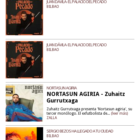
JUAN DÁVILA- EL PALACIO DEL PECADO
BILBAO
JUAN DÁVILA- EL PALACIO DEL PECADO
BILBAO
NORTASUN AGIRIA
NORTASUN AGIRIA - Zuhaitz
Gurrutxaga
Zuhaitz Gurrutxaga presenta 'Nortasun agiria', su
tercer monólogo. El exfutbolista de...
(leer más)
ZALLA
SERGIO BEZOS HA LLEGADO A TU CIUDAD
BILBAO