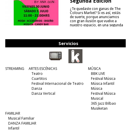
Segunda Edición
¿Te quedaste con ganas de The
Colours Market? Si es así, estás
de suerte, porque anunciamos
con gran ilusión que vuelve a
nuestro espacio, en una segunda
edición y viene para quedarse....
(leer más)
Servicios
STREAMING
ARTES ESCÉNICAS
MÚSICA
Teatro
BBK LIVE
Cuartitos
Festival Música
Festival Internacional de Teatro
Música Infantil
Danza
Música
Danza Vertical
Festival Música
Musical
365 Jazz Bilbao
Musiketan
FAMILIAR
Musical Familiar
DANZA FAMILIAR
Infantil