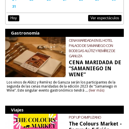
31
Ver espectáculos
Hoy
Gastronomía
CENA MARIDADA EN EL HOTEL
PALACIO DE SAMANIEGO CON
BODEGAS ALÚTIZ Y REMÍREZ DE
GANUZA
CENA MARIDADA DE
“SAMANIEGO IN
WINE”
Los vinos de Alútiz y Remírez de Ganuza serán los participantes de la
segunda de las cenas maridadas de la edición 2023 de "Samaniego in
Wine". Este singular evento gastronómico tendrá ...
(leer más)
Viajes
POP UP CAMPUZANO
The Colours Market -