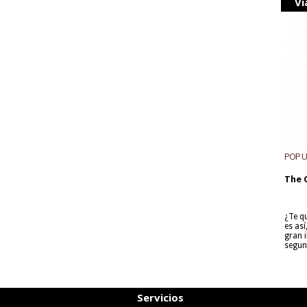
Vi
POP 
The 
¿Te q
es as
gran i
segun
Servicios