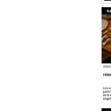
Ga
CENA 
CON B
CENA
Los v
parti
de la
singu