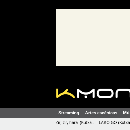
Streaming
Artes escénicas
Mú
Zir, zir, hara! (Kutxa...
LABO GO (Kutxa 