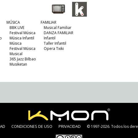
MÚSICA
FAMILIAR
BBK LIVE
Musical Familiar
Festival Música
DANZA FAMILIAR
o
Música Infantil
Infantil
Música
Taller Infantil
Festival Música
Opera Txiki
Musical
365 Jazz Bilbao
Musiketan
DAD
CONDICIONES DE USO
PRIVACIDAD
© 1997-2026. Todos los dere