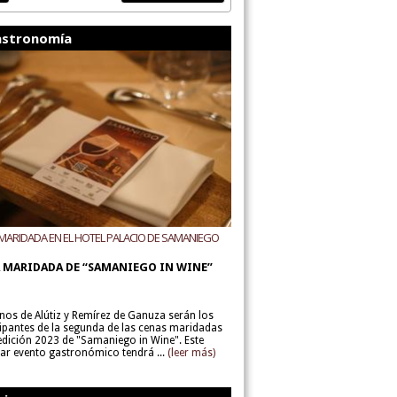
stronomía
MARIDADA EN EL HOTEL PALACIO DE SAMANIEGO
ODEGAS ALÚTIZ Y REMÍREZ DE GANUZA
 MARIDADA DE “SAMANIEGO IN WINE”
inos de Alútiz y Remírez de Ganuza serán los
cipantes de la segunda de las cenas maridadas
 edición 2023 de "Samaniego in Wine". Este
lar evento gastronómico tendrá ...
(leer más)