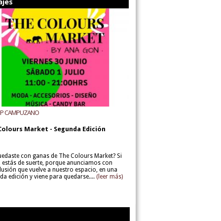
ajes
UP CAMPUZANO
Colours Market - Segunda Edición
uedaste con ganas de The Colours Market? Si
í, estás de suerte, porque anunciamos con
lusión que vuelve a nuestro espacio, en una
da edición y viene para quedarse....
(leer más)