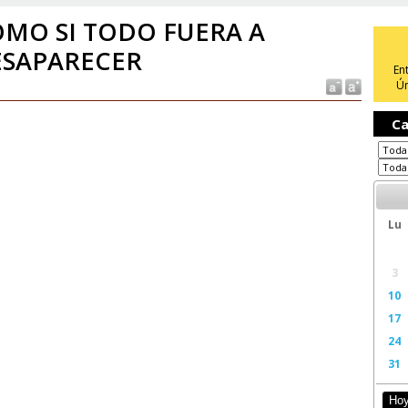
MO SI TODO FUERA A
ESAPARECER
En
Ún
Ca
Lu
3
10
17
24
31
Ho