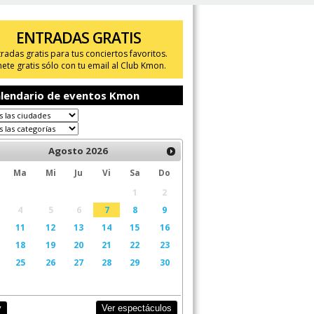
ENTRADAS GRATIS
tradas gratis para tus conciertos favoritos.
ete gratis sólo con tu email al Club Kmon.
lendario de eventos Kmon
Agosto
2026
Ma
Mi
Ju
Vi
Sa
Do
1
2
4
5
6
7
8
9
11
12
13
14
15
16
18
19
20
21
22
23
25
26
27
28
29
30
Ver espectáculos
y