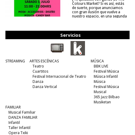
Colours Market? Si es así, estás
de suerte, porque anunciamos
con gran ilusión que vuelve a
nuestro espacio, en una segunda
edición y viene para quedarse....
(leer más)
Servicios
STREAMING
ARTES ESCÉNICAS
MÚSICA
Teatro
BBK LIVE
Cuartitos
Festival Música
Festival Internacional de Teatro
Música Infantil
Danza
Música
Danza Vertical
Festival Música
Musical
365 Jazz Bilbao
Musiketan
FAMILIAR
Musical Familiar
DANZA FAMILIAR
Infantil
Taller Infantil
Opera Txiki