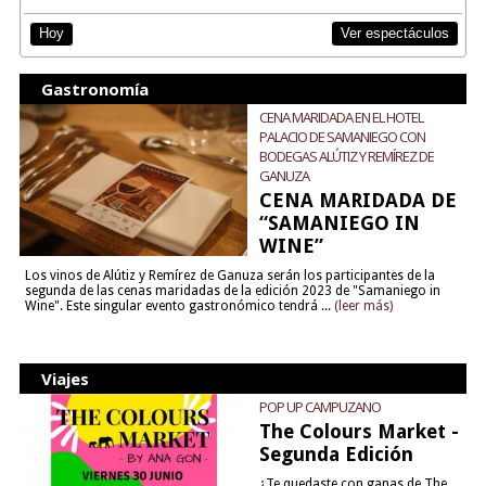
Ver espectáculos
Hoy
Gastronomía
CENA MARIDADA EN EL HOTEL
PALACIO DE SAMANIEGO CON
BODEGAS ALÚTIZ Y REMÍREZ DE
GANUZA
CENA MARIDADA DE
“SAMANIEGO IN
WINE”
Los vinos de Alútiz y Remírez de Ganuza serán los participantes de la
segunda de las cenas maridadas de la edición 2023 de "Samaniego in
Wine". Este singular evento gastronómico tendrá ...
(leer más)
Viajes
POP UP CAMPUZANO
The Colours Market -
Segunda Edición
¿Te quedaste con ganas de The