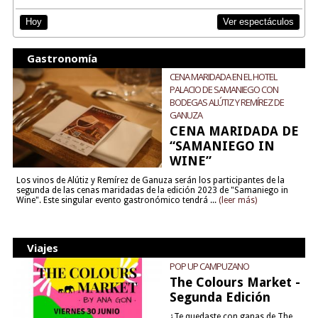
Ver espectáculos
Hoy
Gastronomía
CENA MARIDADA EN EL HOTEL
PALACIO DE SAMANIEGO CON
BODEGAS ALÚTIZ Y REMÍREZ DE
GANUZA
CENA MARIDADA DE
“SAMANIEGO IN
WINE”
Los vinos de Alútiz y Remírez de Ganuza serán los participantes de la
segunda de las cenas maridadas de la edición 2023 de "Samaniego in
Wine". Este singular evento gastronómico tendrá ...
(leer más)
Viajes
POP UP CAMPUZANO
The Colours Market -
Segunda Edición
¿Te quedaste con ganas de The