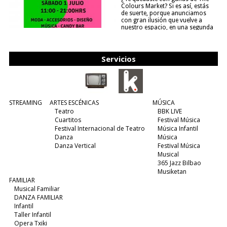
Colours Market? Si es así, estás
de suerte, porque anunciamos
con gran ilusión que vuelve a
nuestro espacio, en una segunda
edición y viene para quedarse....
(leer más)
Servicios
STREAMING
ARTES ESCÉNICAS
MÚSICA
Teatro
BBK LIVE
Cuartitos
Festival Música
Festival Internacional de Teatro
Música Infantil
Danza
Música
Danza Vertical
Festival Música
Musical
365 Jazz Bilbao
Musiketan
FAMILIAR
Musical Familiar
DANZA FAMILIAR
Infantil
Taller Infantil
Opera Txiki