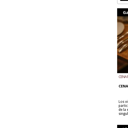
Ga
CENA 
CON B
CENA
Los v
parti
de la
singu