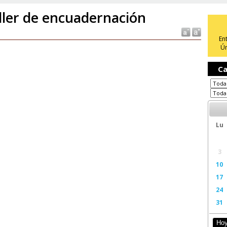
ller de encuadernación
En
Ún
Ca
Lu
3
10
17
24
31
Ho