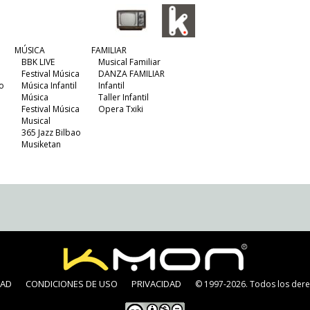
MÚSICA
FAMILIAR
BBK LIVE
Musical Familiar
Festival Música
DANZA FAMILIAR
o
Música Infantil
Infantil
Música
Taller Infantil
Festival Música
Opera Txiki
Musical
365 Jazz Bilbao
Musiketan
DAD
CONDICIONES DE USO
PRIVACIDAD
© 1997-2026. Todos los dere