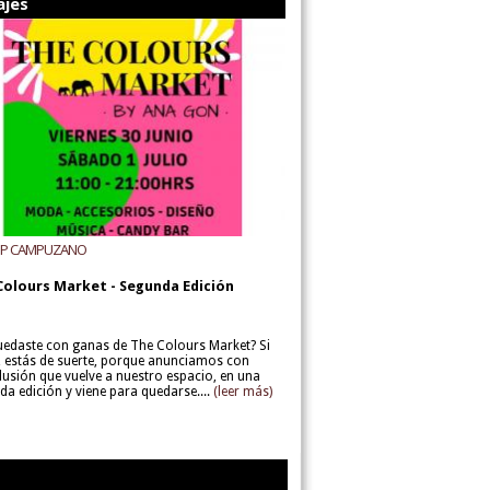
ajes
UP CAMPUZANO
Colours Market - Segunda Edición
uedaste con ganas de The Colours Market? Si
í, estás de suerte, porque anunciamos con
lusión que vuelve a nuestro espacio, en una
da edición y viene para quedarse....
(leer más)