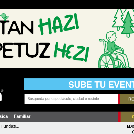
RE
sica
Familiar
Fundazi...
EDI