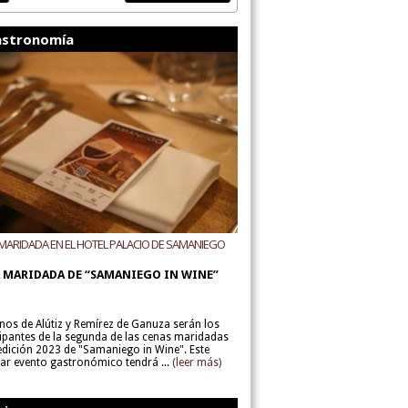
stronomía
MARIDADA EN EL HOTEL PALACIO DE SAMANIEGO
ODEGAS ALÚTIZ Y REMÍREZ DE GANUZA
 MARIDADA DE “SAMANIEGO IN WINE”
inos de Alútiz y Remírez de Ganuza serán los
cipantes de la segunda de las cenas maridadas
 edición 2023 de "Samaniego in Wine". Este
lar evento gastronómico tendrá ...
(leer más)