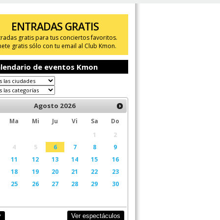
ENTRADAS GRATIS
tradas gratis para tus conciertos favoritos.
ete gratis sólo con tu email al Club Kmon.
lendario de eventos Kmon
Agosto
2026
Ma
Mi
Ju
Vi
Sa
Do
1
2
4
5
6
7
8
9
11
12
13
14
15
16
18
19
20
21
22
23
25
26
27
28
29
30
Ver espectáculos
y