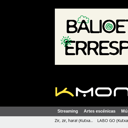
Streaming
Artes escénicas
Mú
Zir, zir, hara! (Kutxa...
LABO GO (Kutxa 