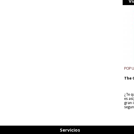
Vi
POP 
The 
¿Te q
es as
gran i
segun
Servicios