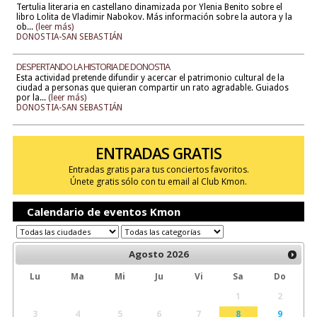
Tertulia literaria en castellano dinamizada por Ylenia Benito sobre el
libro Lolita de Vladimir Nabokov. Más información sobre la autora y la
ob...
(leer más)
DONOSTIA-SAN SEBASTIÁN
DESPERTANDO LA HISTORIA DE DONOSTIA
Esta actividad pretende difundir y acercar el patrimonio cultural de la
ciudad a personas que quieran compartir un rato agradable. Guiados
por la...
(leer más)
DONOSTIA-SAN SEBASTIÁN
ENTRADAS GRATIS
Entradas gratis para tus conciertos favoritos.
Únete gratis sólo con tu email al Club Kmon.
Calendario de eventos Kmon
Agosto
2026
Lu
Ma
Mi
Ju
Vi
Sa
Do
1
2
3
4
5
6
7
8
9