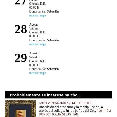
27
Okendo K.E.
00:00 H
Donostia-San Sebastián
mostrar mapa
28
Agosto
Viernes
Okendo K.E.
00:00 H
Donostia-San Sebastián
mostrar mapa
29
Agosto
Sábado
Okendo K.E.
00:00 H
Donostia-San Sebastián
mostrar mapa
Probablemente te interese mucho...
LABIOS/EZPAINAK/LIPS, ENEKO ETXEBESTE
Una visión del erotismo y la manipulación, a
través del collage. En los baños del Ce...
(leer más)
DONOSTIA-SAN SEBASTIÁN