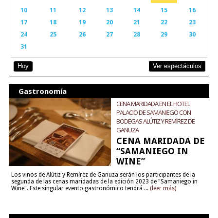
10
11
12
13
14
15
16
17
18
19
20
21
22
23
24
25
26
27
28
29
30
31
Ver espectáculos
Hoy
Gastronomía
CENA MARIDADA EN EL HOTEL
PALACIO DE SAMANIEGO CON
BODEGAS ALÚTIZ Y REMÍREZ DE
GANUZA
CENA MARIDADA DE
“SAMANIEGO IN
WINE”
Los vinos de Alútiz y Remírez de Ganuza serán los participantes de la
segunda de las cenas maridadas de la edición 2023 de "Samaniego in
Wine". Este singular evento gastronómico tendrá ...
(leer más)