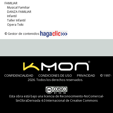
FAMILIAR
Musical Familiar
DANZA FAMILIAR
Infantil
Taller Infantil
Opera Txiki
© Gestor de contenidos
CONFIDENCIALIDAD
CONDICIONES DE USO
PRIVACIDAD
© 1997-
2026. Todos los derechos reservados.
Esta obra está bajo una
licencia de Reconocimiento-NoComercial-
SinObraDerivada 4.0 Internacional de Creative Commons