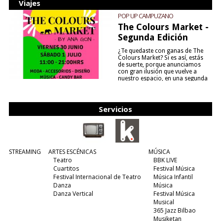
Viajes
POP UP CAMPUZANO
The Colours Market -
Segunda Edición
¿Te quedaste con ganas de The
Colours Market? Si es así, estás
de suerte, porque anunciamos
con gran ilusión que vuelve a
nuestro espacio, en una segunda
edición y viene para quedarse....
(leer más)
Servicios
STREAMING
ARTES ESCÉNICAS
MÚSICA
Teatro
BBK LIVE
Cuartitos
Festival Música
Festival Internacional de Teatro
Música Infantil
Danza
Música
Danza Vertical
Festival Música
Musical
365 Jazz Bilbao
Musiketan