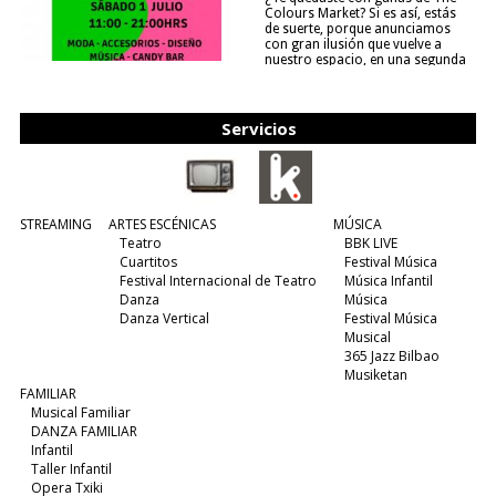
Colours Market? Si es así, estás
de suerte, porque anunciamos
con gran ilusión que vuelve a
nuestro espacio, en una segunda
edición y viene para quedarse....
(leer más)
Servicios
STREAMING
ARTES ESCÉNICAS
MÚSICA
Teatro
BBK LIVE
Cuartitos
Festival Música
Festival Internacional de Teatro
Música Infantil
Danza
Música
Danza Vertical
Festival Música
Musical
365 Jazz Bilbao
Musiketan
FAMILIAR
Musical Familiar
DANZA FAMILIAR
Infantil
Taller Infantil
Opera Txiki