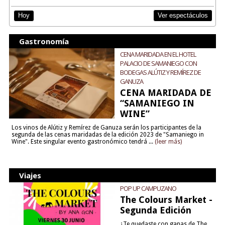
Ver espectáculos
Hoy
Gastronomía
CENA MARIDADA EN EL HOTEL
PALACIO DE SAMANIEGO CON
BODEGAS ALÚTIZ Y REMÍREZ DE
GANUZA
CENA MARIDADA DE
“SAMANIEGO IN
WINE”
Los vinos de Alútiz y Remírez de Ganuza serán los participantes de la
segunda de las cenas maridadas de la edición 2023 de "Samaniego in
Wine". Este singular evento gastronómico tendrá ...
(leer más)
Viajes
POP UP CAMPUZANO
The Colours Market -
Segunda Edición
¿Te quedaste con ganas de The