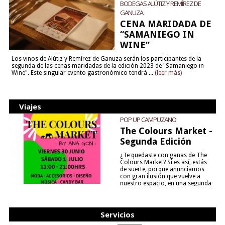
BODEGAS ALÚTIZ Y REMÍREZ DE
GANUZA
CENA MARIDADA DE
“SAMANIEGO IN
WINE”
Los vinos de Alútiz y Remírez de Ganuza serán los participantes de la
segunda de las cenas maridadas de la edición 2023 de "Samaniego in
Wine". Este singular evento gastronómico tendrá ...
(leer más)
Viajes
POP UP CAMPUZANO
The Colours Market -
Segunda Edición
¿Te quedaste con ganas de The
Colours Market? Si es así, estás
de suerte, porque anunciamos
con gran ilusión que vuelve a
nuestro espacio, en una segunda
edición y viene para quedarse....
(leer más)
Servicios