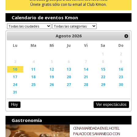
Únete gratis sólo con tu email al Club Kmon.
Calendario de eventos Kmon
Agosto
2026
Lu
Ma
Mi
Ju
Vi
Sa
Do
1
2
3
4
5
6
7
8
9
10
11
12
13
14
15
16
17
18
19
20
21
22
23
24
25
26
27
28
29
30
31
Ver espectáculos
Hoy
Gastronomía
CENA MARIDADA EN EL HOTEL
PALACIO DE SAMANIEGO CON