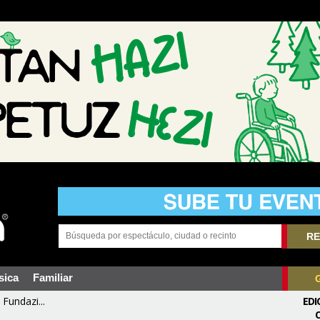
RE
sica
Familiar
Fundazi...
EDI