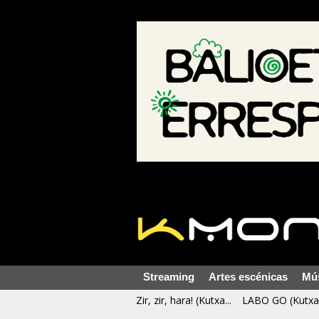
Streaming
Artes escénicas
Mú
Zir, zir, hara! (Kutxa...
LABO GO (Kutxa 