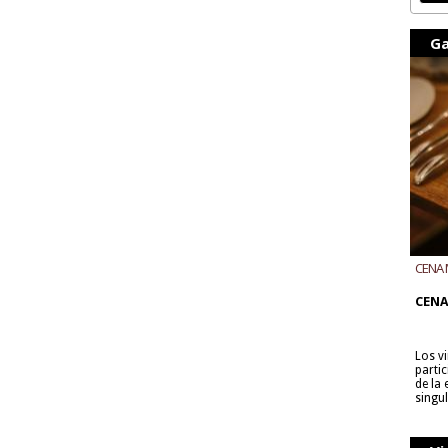
Ga
CENA 
CON B
CENA
Los v
parti
de la
singu