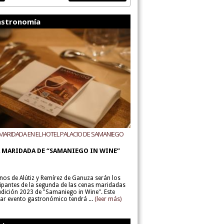
stronomía
MARIDADA EN EL HOTEL PALACIO DE SAMANIEGO
ODEGAS ALÚTIZ Y REMÍREZ DE GANUZA
 MARIDADA DE “SAMANIEGO IN WINE”
inos de Alútiz y Remírez de Ganuza serán los
cipantes de la segunda de las cenas maridadas
 edición 2023 de "Samaniego in Wine". Este
lar evento gastronómico tendrá ...
(leer más)