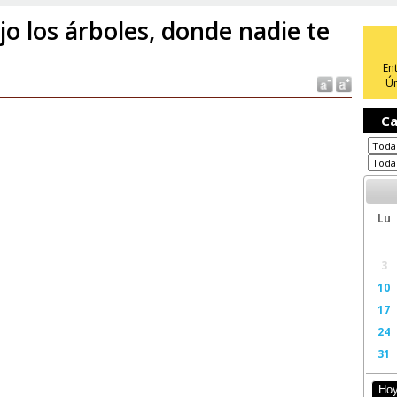
jo los árboles, donde nadie te
En
Ún
Ca
Lu
3
10
17
24
31
Ho