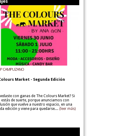
ajes
UP CAMPUZANO
Colours Market - Segunda Edición
uedaste con ganas de The Colours Market? Si
í, estás de suerte, porque anunciamos con
lusión que vuelve a nuestro espacio, en una
da edición y viene para quedarse....
(leer más)