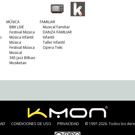
MÚSICA
FAMILIAR
BBK LIVE
Musical Familiar
Festival Música
DANZA FAMILIAR
o
Música Infantil
Infantil
Música
Taller Infantil
Festival Música
Opera Txiki
Musical
365 Jazz Bilbao
Musiketan
DAD
CONDICIONES DE USO
PRIVACIDAD
© 1997-2026. Todos los dere