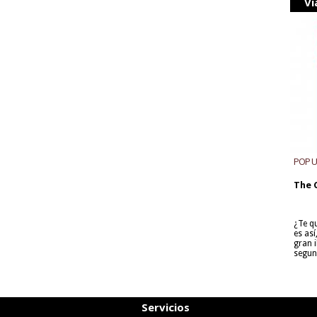
Vi
POP 
The 
¿Te q
es as
gran i
segun
Servicios