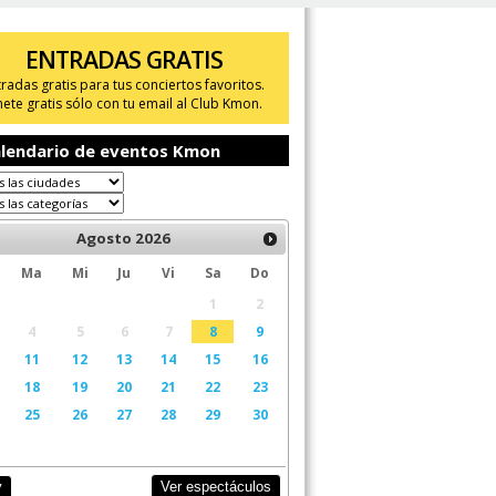
ENTRADAS GRATIS
tradas gratis para tus conciertos favoritos.
ete gratis sólo con tu email al Club Kmon.
lendario de eventos Kmon
Agosto
2026
Ma
Mi
Ju
Vi
Sa
Do
1
2
4
5
6
7
8
9
11
12
13
14
15
16
18
19
20
21
22
23
25
26
27
28
29
30
Ver espectáculos
y