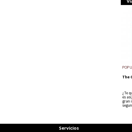
Vi
POP 
The 
¿Te q
es as
gran i
segun
Servicios