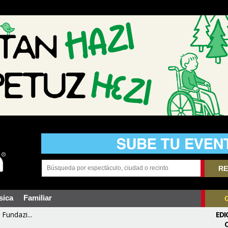
RE
sica
Familiar
Fundazi...
EDI