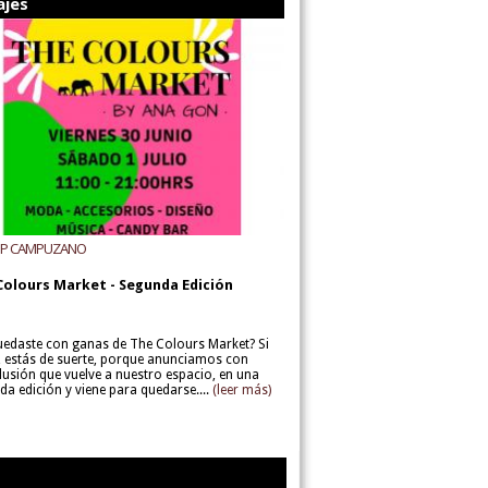
ajes
UP CAMPUZANO
Colours Market - Segunda Edición
uedaste con ganas de The Colours Market? Si
í, estás de suerte, porque anunciamos con
lusión que vuelve a nuestro espacio, en una
da edición y viene para quedarse....
(leer más)