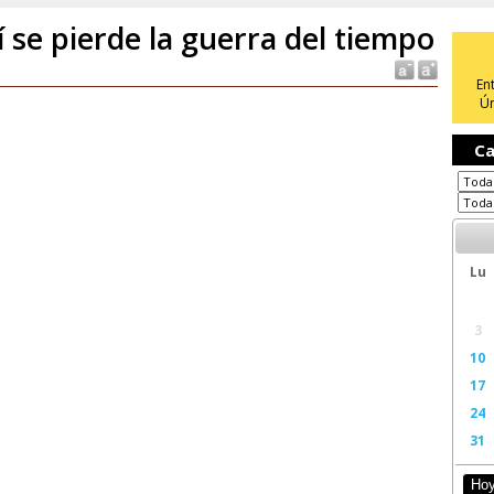
í se pierde la guerra del tiempo
En
Ún
Ca
Lu
3
10
17
24
31
Ho