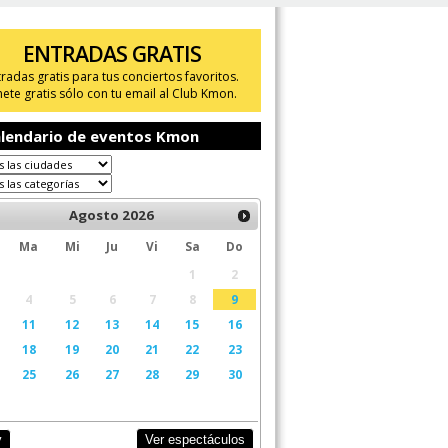
ENTRADAS GRATIS
tradas gratis para tus conciertos favoritos.
ete gratis sólo con tu email al Club Kmon.
lendario de eventos Kmon
Agosto
2026
Ma
Mi
Ju
Vi
Sa
Do
1
2
4
5
6
7
8
9
11
12
13
14
15
16
18
19
20
21
22
23
25
26
27
28
29
30
Ver espectáculos
y