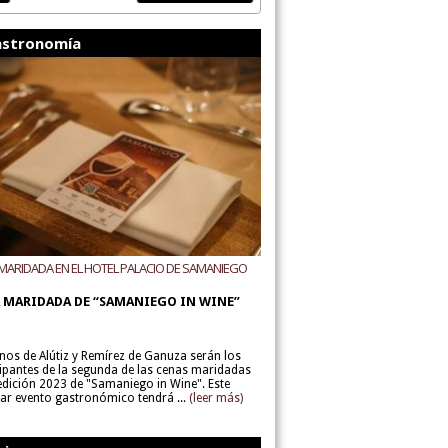
stronomía
MARIDADA EN EL HOTEL PALACIO DE SAMANIEGO
ODEGAS ALÚTIZ Y REMÍREZ DE GANUZA
 MARIDADA DE “SAMANIEGO IN WINE”
inos de Alútiz y Remírez de Ganuza serán los
cipantes de la segunda de las cenas maridadas
 edición 2023 de "Samaniego in Wine". Este
lar evento gastronómico tendrá ...
(leer más)