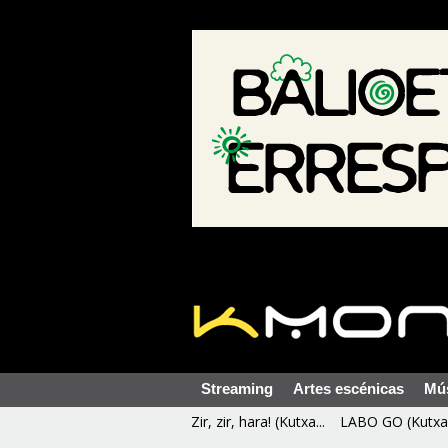
Streaming
Artes escénicas
Mú
Zir, zir, hara! (Kutxa...
LABO GO (Kutxa 