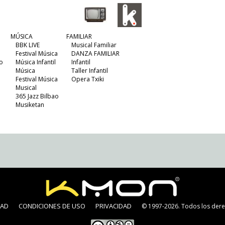
MÚSICA
FAMILIAR
BBK LIVE
Musical Familiar
Festival Música
DANZA FAMILIAR
o
Música Infantil
Infantil
Música
Taller Infantil
Festival Música
Opera Txiki
Musical
365 Jazz Bilbao
Musiketan
DAD
CONDICIONES DE USO
PRIVACIDAD
© 1997-2026. Todos los dere