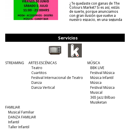
¿Te quedaste con ganas de The
Colours Market? Si es así, estás
de suerte, porque anunciamos
con gran ilusión que vuelve a
nuestro espacio, en una segunda
edición y viene para quedarse....
(leer más)
Servicios
STREAMING
ARTES ESCÉNICAS
MÚSICA
Teatro
BBK LIVE
Cuartitos
Festival Música
Festival Internacional de Teatro
Música Infantil
Danza
Música
Danza Vertical
Festival Música
Musical
365 Jazz Bilbao
Musiketan
FAMILIAR
Musical Familiar
DANZA FAMILIAR
Infantil
Taller Infantil