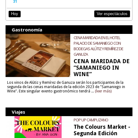
31
Ver espectáculos
Hoy
Gastronomía
CENA MARIDADA EN EL HOTEL
PALACIO DE SAMANIEGO CON
BODEGAS ALÚTIZ Y REMÍREZ DE
GANUZA
CENA MARIDADA DE
“SAMANIEGO IN
WINE”
Los vinos de Alútiz y Remírez de Ganuza serán los participantes de la
segunda de las cenas maridadas de la edición 2023 de "Samaniego in
Wine". Este singular evento gastronómico tendrá ...
(leer más)
Viajes
POP UP CAMPUZANO
The Colours Market -
Segunda Edición