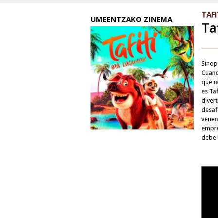
TAFI
UMEENTZAKO ZINEMA
Ta
Sinop
Cuando
que n
es Ta
divert
desaf
veneno
empre
debe 