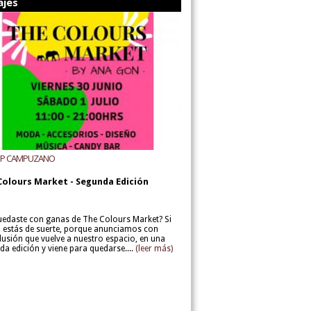
ajes
UP CAMPUZANO
Colours Market - Segunda Edición
uedaste con ganas de The Colours Market? Si
í, estás de suerte, porque anunciamos con
lusión que vuelve a nuestro espacio, en una
da edición y viene para quedarse....
(leer más)