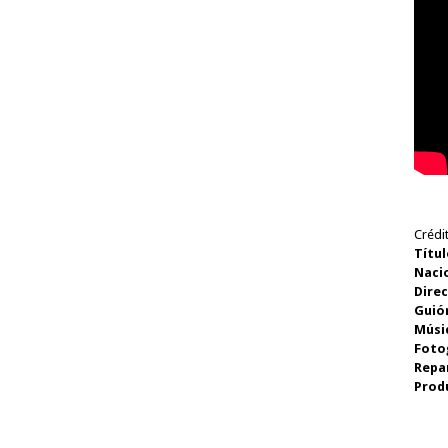
Crédi
Títul
Naci
Direc
Guió
Músi
Foto
Repa
Prod