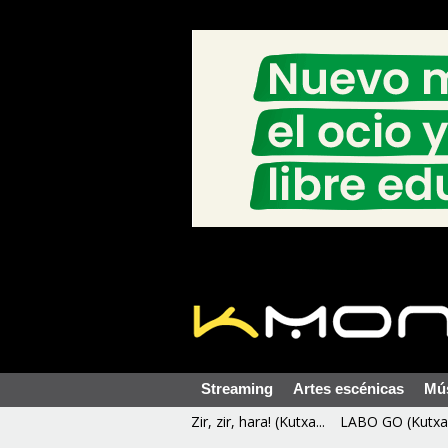
Streaming
Artes escénicas
Mú
Zir, zir, hara! (Kutxa...
LABO GO (Kutxa 