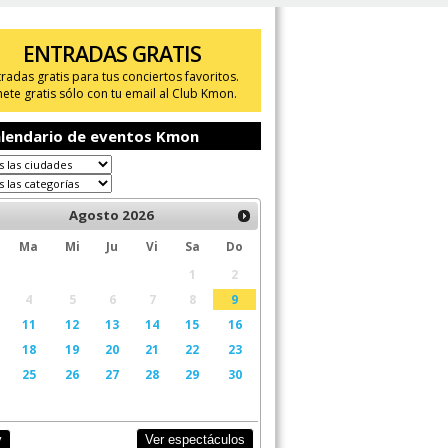
ENTRADAS GRATIS
tradas gratis para tus conciertos favoritos.
ete gratis sólo con tu email al Club Kmon.
lendario de eventos Kmon
Agosto
2026
Ma
Mi
Ju
Vi
Sa
Do
1
2
4
5
6
7
8
9
11
12
13
14
15
16
18
19
20
21
22
23
25
26
27
28
29
30
Ver espectáculos
y