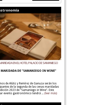
stronomía
MARIDADA EN EL HOTEL PALACIO DE SAMANIEGO
ODEGAS ALÚTIZ Y REMÍREZ DE GANUZA
 MARIDADA DE “SAMANIEGO IN WINE”
inos de Alútiz y Remírez de Ganuza serán los
cipantes de la segunda de las cenas maridadas
 edición 2023 de "Samaniego in Wine". Este
lar evento gastronómico tendrá ...
(leer más)