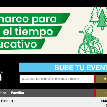
RE
sica
Familiar
Fundazi...
EDI