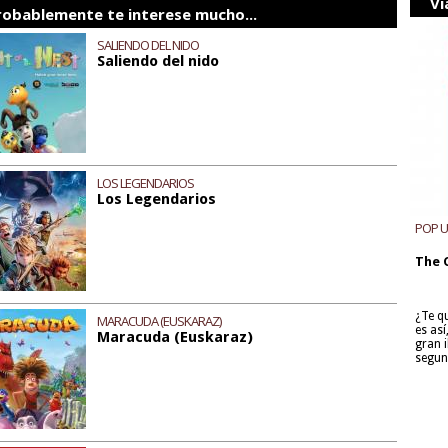
Vi
robablemente te interese mucho...
SALIENDO DEL NIDO
Saliendo del nido
LOS LEGENDARIOS
Los Legendarios
POP 
The 
¿Te q
MARACUDA (EUSKARAZ)
es as
Maracuda (Euskaraz)
gran i
segun