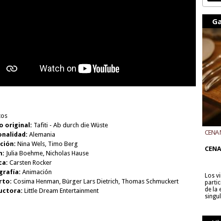
Ga
tos
o original:
Tafiti - Ab durch die Wüste
CENA 
onalidad:
Alemania
CON B
ción:
Nina Wels, Timo Berg
CENA
n:
Julia Boehme, Nicholas Hause
ca:
Carsten Rocker
grafía:
Animación
Los v
rto:
Cosima Henman, Bürger Lars Dietrich, Thomas Schmuckert
parti
de la
uctora:
Little Dream Entertainment
singu