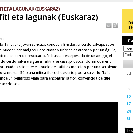
TI ETA LAGUNAK (EUSKARAZ)
fiti eta lagunak (Euskaraz)
En
Ún
sis
Ca
 Tafiti, una joven suricata, conoce a Bristles, el cerdo salvaje, sabe
o pueden ser amigos. Pero cuando Bristles es atacado por un águila,
fiti quien corre a rescatarlo. En busca desesperada de un amigo, el
ido cerdo salvaje sigue a Tafiti a su casa, provocando sin querer un
ortunado accidente: el abuelo de Tafiti es mordido por una serpiente
sa mortal. Sólo una mítica flor del desierto podrá salvarlo. Tafiti
Lu
nde un peligroso viaje para encontrar la flor, convencida de que
hacerlo sola.
3
10
17
24
31
Ho