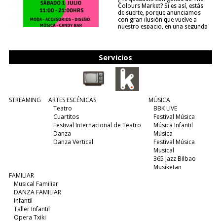
Colours Market? Si es así, estás
de suerte, porque anunciamos
con gran ilusión que vuelve a
nuestro espacio, en una segunda
edición y viene para quedarse....
(leer más)
Servicios
STREAMING
ARTES ESCÉNICAS
MÚSICA
Teatro
BBK LIVE
Cuartitos
Festival Música
Festival Internacional de Teatro
Música Infantil
Danza
Música
Danza Vertical
Festival Música
Musical
365 Jazz Bilbao
Musiketan
FAMILIAR
Musical Familiar
DANZA FAMILIAR
Infantil
Taller Infantil
Opera Txiki