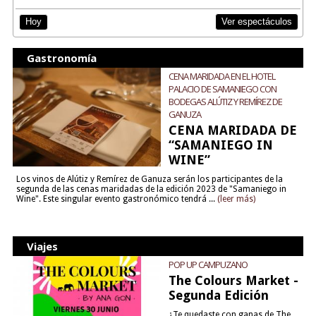
Ver espectáculos
Hoy
Gastronomía
CENA MARIDADA EN EL HOTEL
PALACIO DE SAMANIEGO CON
BODEGAS ALÚTIZ Y REMÍREZ DE
GANUZA
CENA MARIDADA DE
“SAMANIEGO IN
WINE”
Los vinos de Alútiz y Remírez de Ganuza serán los participantes de la
segunda de las cenas maridadas de la edición 2023 de "Samaniego in
Wine". Este singular evento gastronómico tendrá ...
(leer más)
Viajes
POP UP CAMPUZANO
The Colours Market -
Segunda Edición
¿Te quedaste con ganas de The