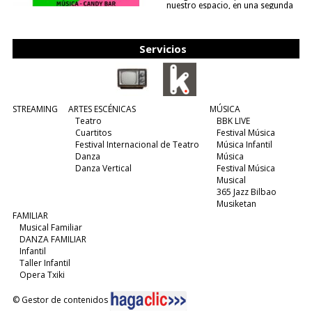
nuestro espacio, en una segunda
edición y viene para quedarse....
(leer más)
Servicios
STREAMING
ARTES ESCÉNICAS
MÚSICA
Teatro
BBK LIVE
Cuartitos
Festival Música
Festival Internacional de Teatro
Música Infantil
Danza
Música
Danza Vertical
Festival Música
Musical
365 Jazz Bilbao
Musiketan
FAMILIAR
Musical Familiar
DANZA FAMILIAR
Infantil
Taller Infantil
Opera Txiki
© Gestor de contenidos