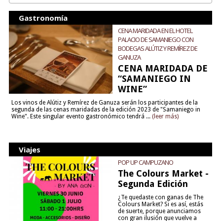
Gastronomía
CENA MARIDADA EN EL HOTEL
PALACIO DE SAMANIEGO CON
BODEGAS ALÚTIZ Y REMÍREZ DE
GANUZA
CENA MARIDADA DE
“SAMANIEGO IN
WINE”
Los vinos de Alútiz y Remírez de Ganuza serán los participantes de la
segunda de las cenas maridadas de la edición 2023 de "Samaniego in
Wine". Este singular evento gastronómico tendrá ...
(leer más)
Viajes
POP UP CAMPUZANO
The Colours Market -
Segunda Edición
¿Te quedaste con ganas de The
Colours Market? Si es así, estás
de suerte, porque anunciamos
con gran ilusión que vuelve a