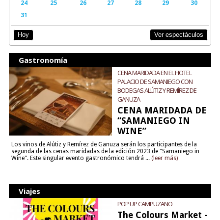
24
25
26
27
28
29
30
31
Ver espectáculos
Hoy
Gastronomía
CENA MARIDADA EN EL HOTEL
PALACIO DE SAMANIEGO CON
BODEGAS ALÚTIZ Y REMÍREZ DE
GANUZA
CENA MARIDADA DE
“SAMANIEGO IN
WINE”
Los vinos de Alútiz y Remírez de Ganuza serán los participantes de la
segunda de las cenas maridadas de la edición 2023 de "Samaniego in
Wine". Este singular evento gastronómico tendrá ...
(leer más)
Viajes
POP UP CAMPUZANO
The Colours Market -