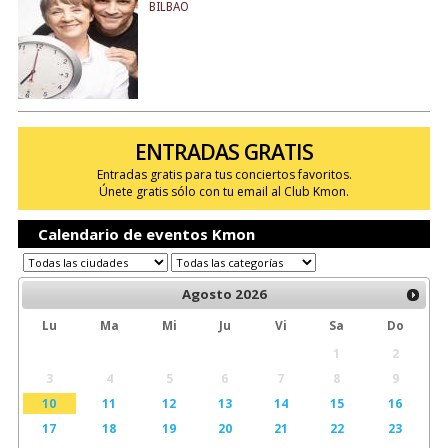
BILBAO
ENTRADAS GRATIS
Entradas gratis para tus conciertos favoritos.
Únete gratis sólo con tu email al Club Kmon.
Calendario de eventos Kmon
Agosto
2026
Lu
Ma
Mi
Ju
Vi
Sa
Do
1
2
3
4
5
6
7
8
9
10
11
12
13
14
15
16
17
18
19
20
21
22
23