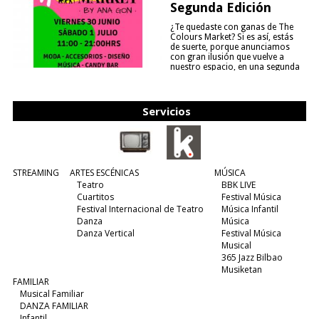
Segunda Edición
¿Te quedaste con ganas de The
Colours Market? Si es así, estás
de suerte, porque anunciamos
con gran ilusión que vuelve a
nuestro espacio, en una segunda
edición y viene para quedarse....
(leer más)
Servicios
STREAMING
ARTES ESCÉNICAS
MÚSICA
Teatro
BBK LIVE
Cuartitos
Festival Música
Festival Internacional de Teatro
Música Infantil
Danza
Música
Danza Vertical
Festival Música
Musical
365 Jazz Bilbao
Musiketan
FAMILIAR
Musical Familiar
DANZA FAMILIAR
Infantil