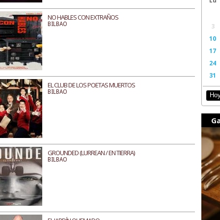
NO HABLES CON EXTRAÑOS
BILBAO
3
10
17
24
31
EL CLUB DE LOS POETAS MUERTOS
BILBAO
Ho
Ga
GROUNDED (LURREAN / EN TIERRA)
BILBAO