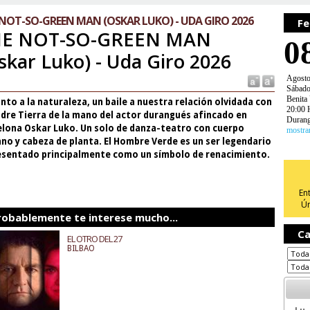
NOT-SO-GREEN MAN (OSKAR LUKO) - UDA GIRO 2026
Fe
HE NOT-SO-GREEN MAN
0
skar Luko) - Uda Giro 2026
Agost
Sábad
Benita
nto a la naturaleza, un baile a nuestra relación olvidada con
20:00 
dre Tierra de la mano del actor durangués afincado en
Duran
elona Oskar Luko. Un solo de danza-teatro con cuerpo
mostra
o y cabeza de planta. El Hombre Verde es un ser legendario
esentado principalmente como un símbolo de renacimiento.
En
Ún
robablemente te interese mucho...
Ca
EL OTRO DEL 27
BILBAO
Lu