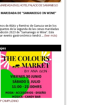
MARIDADA EN EL HOTEL PALACIO DE SAMANIEGO
ODEGAS ALÚTIZ Y REMÍREZ DE GANUZA
 MARIDADA DE “SAMANIEGO IN WINE”
inos de Alútiz y Remírez de Ganuza serán los
cipantes de la segunda de las cenas maridadas
 edición 2023 de "Samaniego in Wine". Este
lar evento gastronómico tendrá ...
(leer más)
ajes
UP CAMPUZANO