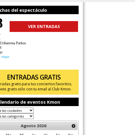
chas del espectáculo
8
VER ENTRADAS
o
o
 Uribarrena Parkea
H
go
r mapa
ENTRADAS GRATIS
tradas gratis para tus conciertos favoritos.
ete gratis sólo con tu email al Club Kmon.
lendario de eventos Kmon
Agosto
2026
Ma
Mi
Ju
Vi
Sa
Do