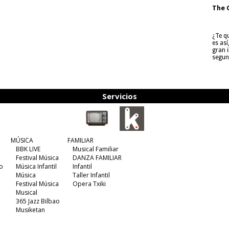
The 
¿Te q
es as
gran i
segun
Servicios
MÚSICA
FAMILIAR
BBK LIVE
Musical Familiar
Festival Música
DANZA FAMILIAR
o
Música Infantil
Infantil
Música
Taller Infantil
Festival Música
Opera Txiki
Musical
365 Jazz Bilbao
Musiketan