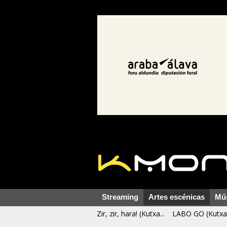
Streaming
Artes escénicas
Mú
Zir, zir, hara! (Kutxa...
LABO GO (Kutxa 