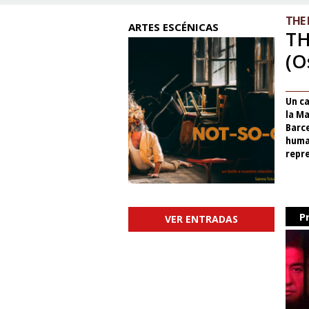
THE 
ARTES ESCÉNICAS
T
(O
Un ca
la Ma
Barc
human
repr
P
VER ENTRADAS