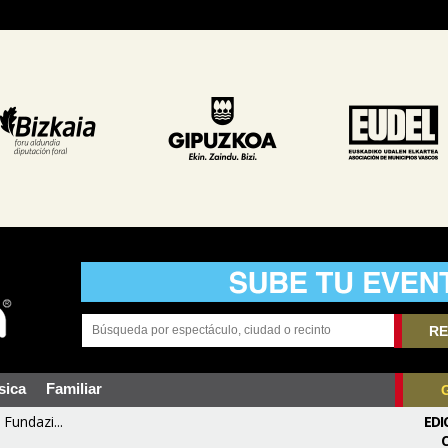
RE
sica
Familiar
Fundazi...
EDI