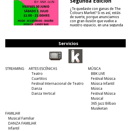
Segunda Edición
¿Te quedaste con ganas de The
Colours Market? Si es así, estás
de suerte, porque anunciamos
con gran ilusión que vuelve a
nuestro espacio, en una segunda
edición y viene para quedarse....
(leer más)
Servicios
STREAMING
ARTES ESCÉNICAS
MÚSICA
Teatro
BBK LIVE
Cuartitos
Festival Música
Festival Internacional de Teatro
Música Infantil
Danza
Música
Danza Vertical
Festival Música
Musical
365 Jazz Bilbao
Musiketan
FAMILIAR
Musical Familiar
DANZA FAMILIAR
Infantil