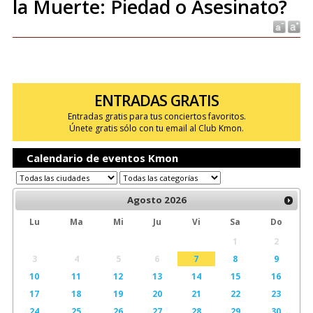
la Muerte: Piedad o Asesinato?
ENTRADAS GRATIS
Entradas gratis para tus conciertos favoritos.
Únete gratis sólo con tu email al Club Kmon.
Calendario de eventos Kmon
Agosto
2026
Lu
Ma
Mi
Ju
Vi
Sa
Do
1
2
3
4
5
6
7
8
9
10
11
12
13
14
15
16
17
18
19
20
21
22
23
24
25
26
27
28
29
30