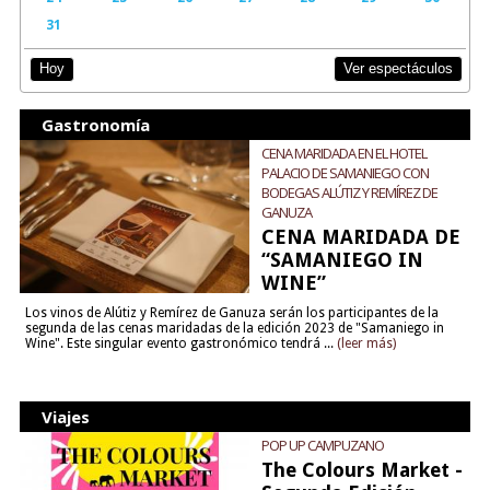
31
Ver espectáculos
Hoy
Gastronomía
CENA MARIDADA EN EL HOTEL
PALACIO DE SAMANIEGO CON
BODEGAS ALÚTIZ Y REMÍREZ DE
GANUZA
CENA MARIDADA DE
“SAMANIEGO IN
WINE”
Los vinos de Alútiz y Remírez de Ganuza serán los participantes de la
segunda de las cenas maridadas de la edición 2023 de "Samaniego in
Wine". Este singular evento gastronómico tendrá ...
(leer más)
Viajes
POP UP CAMPUZANO
The Colours Market -