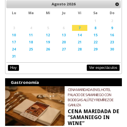
Agosto
2026
Lu
Ma
Mi
Ju
Vi
Sa
Do
1
2
3
4
5
6
7
8
9
10
11
12
13
14
15
16
17
18
19
20
21
22
23
24
25
26
27
28
29
30
31
Ver espectáculos
Hoy
Gastronomía
CENA MARIDADA EN EL HOTEL
PALACIO DE SAMANIEGO CON
BODEGAS ALÚTIZ Y REMÍREZ DE
GANUZA
CENA MARIDADA DE
“SAMANIEGO IN
WINE”