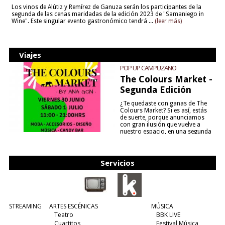
Los vinos de Alútiz y Remírez de Ganuza serán los participantes de la
segunda de las cenas maridadas de la edición 2023 de "Samaniego in
Wine". Este singular evento gastronómico tendrá ...
(leer más)
Viajes
POP UP CAMPUZANO
The Colours Market -
Segunda Edición
¿Te quedaste con ganas de The
Colours Market? Si es así, estás
de suerte, porque anunciamos
con gran ilusión que vuelve a
nuestro espacio, en una segunda
edición y viene para quedarse....
(leer más)
Servicios
STREAMING
ARTES ESCÉNICAS
MÚSICA
Teatro
BBK LIVE
Cuartitos
Festival Música