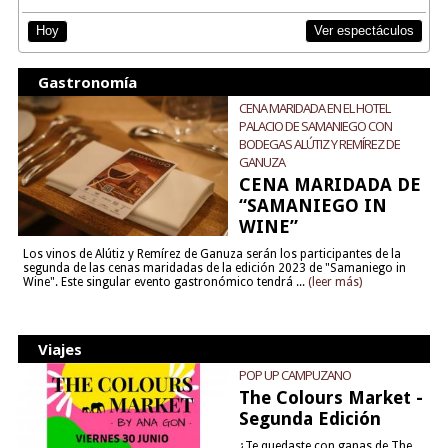
Ver espectáculos
Hoy
Gastronomía
CENA MARIDADA EN EL HOTEL
PALACIO DE SAMANIEGO CON
BODEGAS ALÚTIZ Y REMÍREZ DE
GANUZA
CENA MARIDADA DE
“SAMANIEGO IN
WINE”
Los vinos de Alútiz y Remírez de Ganuza serán los participantes de la
segunda de las cenas maridadas de la edición 2023 de "Samaniego in
Wine". Este singular evento gastronómico tendrá ...
(leer más)
Viajes
POP UP CAMPUZANO
The Colours Market -
Segunda Edición
¿Te quedaste con ganas de The