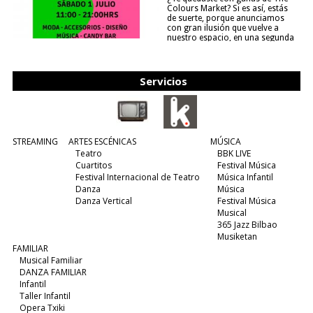
Colours Market? Si es así, estás
de suerte, porque anunciamos
con gran ilusión que vuelve a
nuestro espacio, en una segunda
edición y viene para quedarse....
(leer más)
Servicios
STREAMING
ARTES ESCÉNICAS
MÚSICA
Teatro
BBK LIVE
Cuartitos
Festival Música
Festival Internacional de Teatro
Música Infantil
Danza
Música
Danza Vertical
Festival Música
Musical
365 Jazz Bilbao
Musiketan
FAMILIAR
Musical Familiar
DANZA FAMILIAR
Infantil
Taller Infantil
Opera Txiki