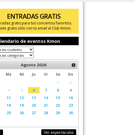
ENTRADAS GRATIS
tradas gratis para tus conciertos favoritos.
ete gratis sólo con tu email al Club Kmon.
lendario de eventos Kmon
Agosto
2026
Ma
Mi
Ju
Vi
Sa
Do
1
2
4
5
6
7
8
9
11
12
13
14
15
16
18
19
20
21
22
23
25
26
27
28
29
30
Ver espectáculos
y