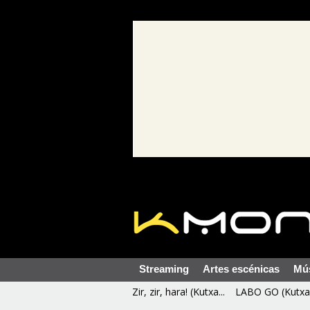
Streaming
Artes escénicas
Mú
Zir, zir, hara! (Kutxa...
LABO GO (Kutxa 