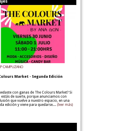
ajes
UP CAMPUZANO
Colours Market - Segunda Edición
uedaste con ganas de The Colours Market? Si
í, estás de suerte, porque anunciamos con
lusión que vuelve a nuestro espacio, en una
da edición y viene para quedarse....
(leer más)