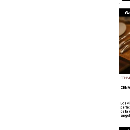
Ga
CENA 
CON B
CENA
Los v
parti
de la
singu