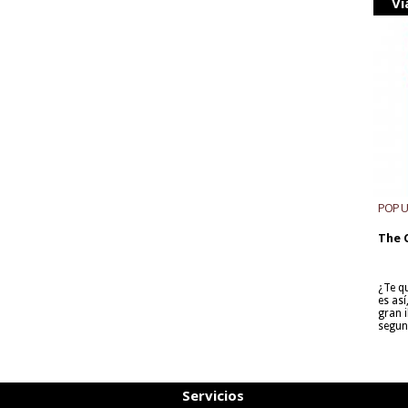
Vi
POP 
The 
¿Te q
es as
gran i
segun
Servicios