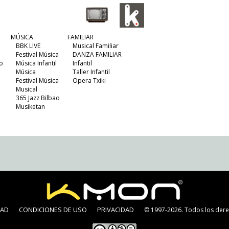
MÚSICA
FAMILIAR
BBK LIVE
Musical Familiar
Festival Música
DANZA FAMILIAR
o
Música Infantil
Infantil
Música
Taller Infantil
Festival Música
Opera Txiki
Musical
365 Jazz Bilbao
Musiketan
DAD
CONDICIONES DE USO
PRIVACIDAD
© 1997-2026. Todos los dere