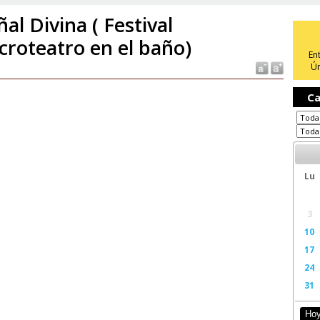
ñal Divina ( Festival
croteatro en el baño)
En
Ún
Ca
Lu
3
10
17
24
31
Ho