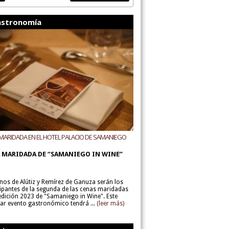
stronomía
MARIDADA EN EL HOTEL PALACIO DE SAMANIEGO
ODEGAS ALÚTIZ Y REMÍREZ DE GANUZA
 MARIDADA DE “SAMANIEGO IN WINE”
inos de Alútiz y Remírez de Ganuza serán los
cipantes de la segunda de las cenas maridadas
 edición 2023 de "Samaniego in Wine". Este
lar evento gastronómico tendrá ...
(leer más)