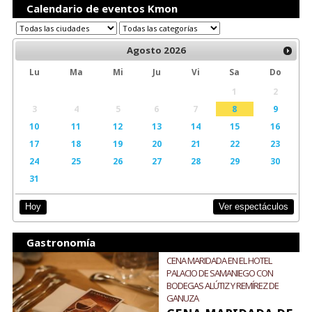
Calendario de eventos Kmon
Agosto
2026
Lu
Ma
Mi
Ju
Vi
Sa
Do
1
2
3
4
5
6
7
8
9
10
11
12
13
14
15
16
17
18
19
20
21
22
23
24
25
26
27
28
29
30
31
Ver espectáculos
Hoy
Gastronomía
CENA MARIDADA EN EL HOTEL
PALACIO DE SAMANIEGO CON
BODEGAS ALÚTIZ Y REMÍREZ DE
GANUZA