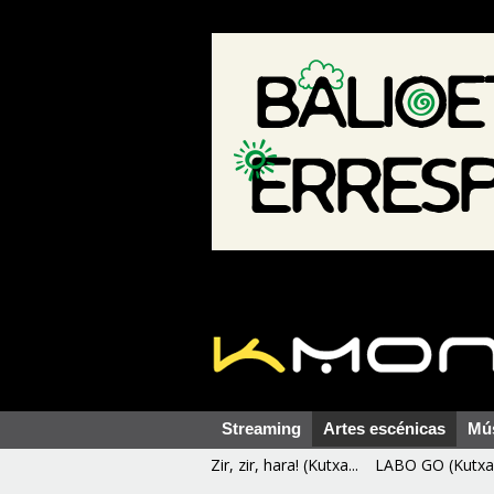
Streaming
Artes escénicas
Mú
Zir, zir, hara! (Kutxa...
LABO GO (Kutxa 