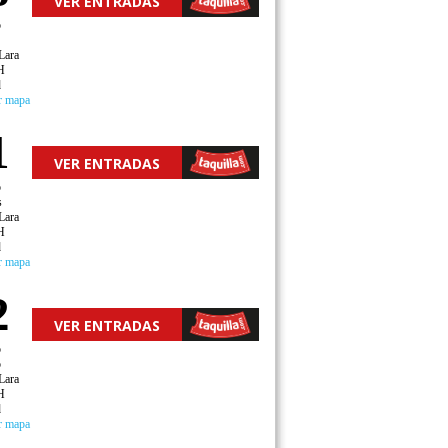
VER ENTRADAS
o
Lara
H
d
r mapa
1
VER ENTRADAS
o
s
Lara
H
d
r mapa
2
VER ENTRADAS
o
o
Lara
H
d
r mapa