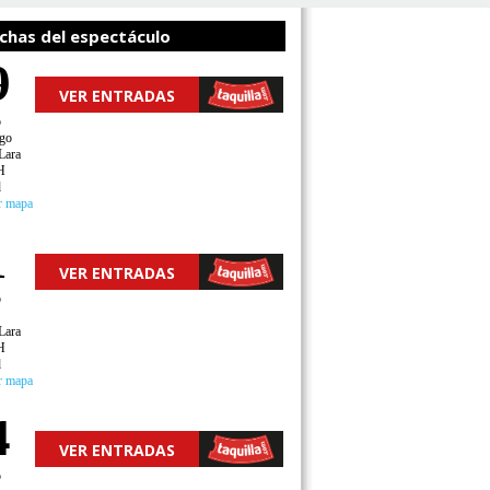
chas del espectáculo
9
VER ENTRADAS
o
go
Lara
H
d
r mapa
1
VER ENTRADAS
o
Lara
H
d
r mapa
4
VER ENTRADAS
o