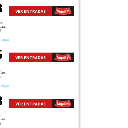
3
VER ENTRADAS
o
go
Lara
H
d
r mapa
5
VER ENTRADAS
o
Lara
H
d
r mapa
8
VER ENTRADAS
o
s
Lara
H
d