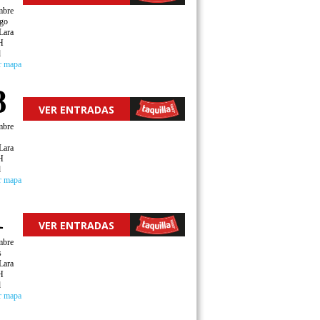
mbre
go
Lara
H
d
r mapa
8
VER ENTRADAS
mbre
Lara
H
d
r mapa
1
VER ENTRADAS
mbre
s
Lara
H
d
r mapa