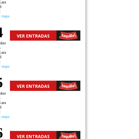
Lara
H
d
r mapa
4
VER ENTRADAS
mbre
s
Lara
H
d
r mapa
5
VER ENTRADAS
mbre
o
Lara
H
d
r mapa
6
VER ENTRADAS