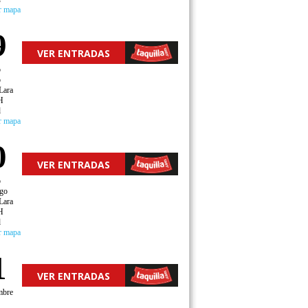
r mapa
9
VER ENTRADAS
o
o
Lara
H
d
r mapa
0
VER ENTRADAS
o
go
Lara
H
d
r mapa
1
VER ENTRADAS
mbre