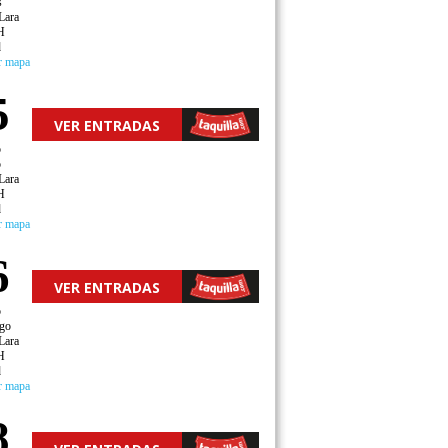
s
Lara
H
d
r mapa
5
VER ENTRADAS
o
o
Lara
H
d
r mapa
6
VER ENTRADAS
o
go
Lara
H
d
r mapa
8