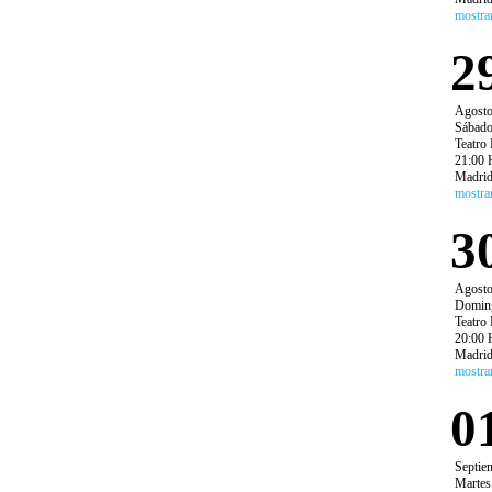
mostra
2
Agost
Sábad
Teatro 
21:00 
Madri
mostra
3
Agost
Domin
Teatro 
20:00 
Madri
mostra
0
Septie
Martes