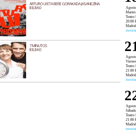
ARTURO UI ETA BERE GORAKADA JASANEZINA
Agost
BILBAO
Martes
Teatro 
20:00 
Madri
mostra
2
7 MINUTOS
BILBAO
Agost
Vierne
Teatro 
21:00 
Madri
mostra
2
Agost
Sábad
Teatro 
21:00 
Madri
mostra