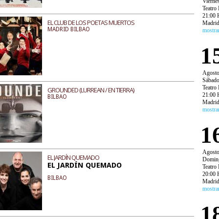
Vierne
Teatro 
21:00 
EL CLUB DE LOS POETAS MUERTOS
Madri
MADRID BILBAO
mostra
1
Agost
Sábad
Teatro 
GROUNDED (LURREAN / EN TIERRA)
21:00 
BILBAO
Madri
mostra
1
Agost
EL JARDÍN QUEMADO
Domin
EL JARDÍN QUEMADO
Teatro 
20:00 
BILBAO
Madri
mostra
1