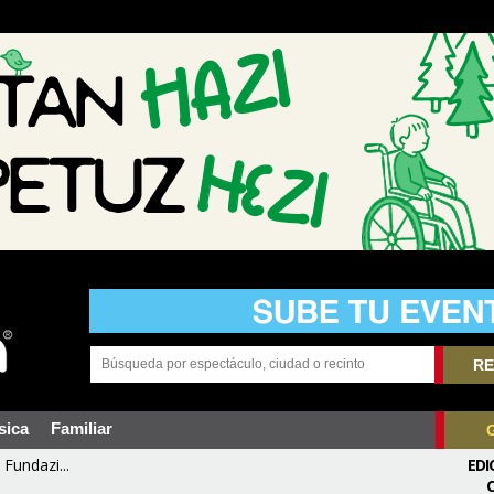
RE
sica
Familiar
Fundazi...
EDI