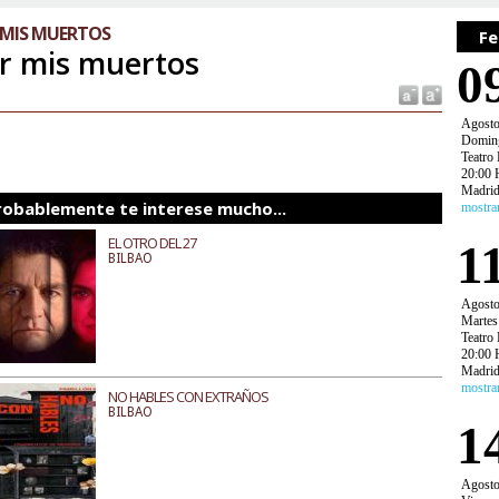
 MIS MUERTOS
Fe
r mis muertos
0
Agost
Domin
Teatro 
20:00 
Madri
robablemente te interese mucho...
mostra
EL OTRO DEL 27
1
BILBAO
Agost
Martes
Teatro 
20:00 
Madri
mostra
NO HABLES CON EXTRAÑOS
BILBAO
1
Agost