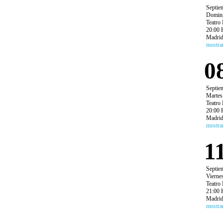
Septie
Domin
Teatro 
20:00 
Madri
mostra
0
Septie
Martes
Teatro 
20:00 
Madri
mostra
1
Septie
Vierne
Teatro 
21:00 
Madri
mostra