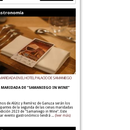
stronomía
MARIDADA EN EL HOTEL PALACIO DE SAMANIEGO
ODEGAS ALÚTIZ Y REMÍREZ DE GANUZA
 MARIDADA DE “SAMANIEGO IN WINE”
inos de Alútiz y Remírez de Ganuza serán los
cipantes de la segunda de las cenas maridadas
 edición 2023 de "Samaniego in Wine". Este
lar evento gastronómico tendrá ...
(leer más)