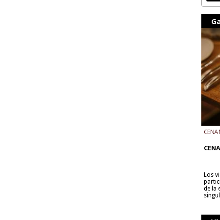
Ga
CENA 
CON B
CENA
Los v
parti
de la
singu