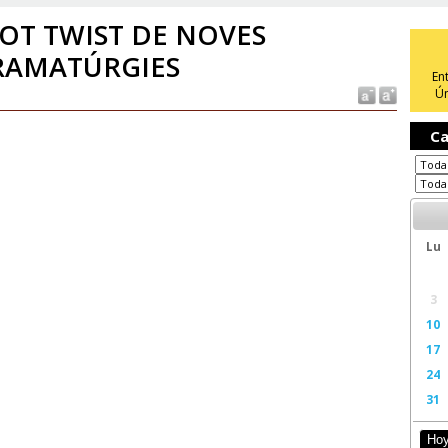
OT TWIST DE NOVES
RAMATÚRGIES
En
Ún
Ca
Lu
3
10
17
24
31
Ho