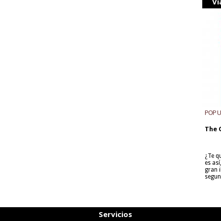
Vi
POP 
The 
¿Te q
es as
gran i
segun
Servicios