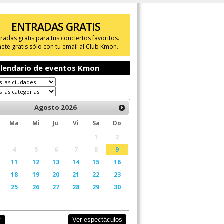
ENTRADAS GRATIS
tradas gratis para tus conciertos favoritos.
ete gratis sólo con tu email al Club Kmon.
lendario de eventos Kmon
Agosto
2026
Ma
Mi
Ju
Vi
Sa
Do
1
2
4
5
6
7
8
9
11
12
13
14
15
16
18
19
20
21
22
23
25
26
27
28
29
30
Ver espectáculos
y