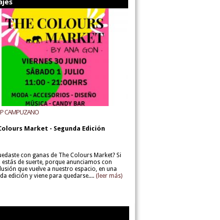
ajes
UP CAMPUZANO
Colours Market - Segunda Edición
uedaste con ganas de The Colours Market? Si
í, estás de suerte, porque anunciamos con
lusión que vuelve a nuestro espacio, en una
da edición y viene para quedarse....
(leer más)