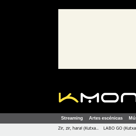
Streaming
Artes escénicas
Mú
Zir, zir, hara! (Kutxa...
LABO GO (Kutxa 