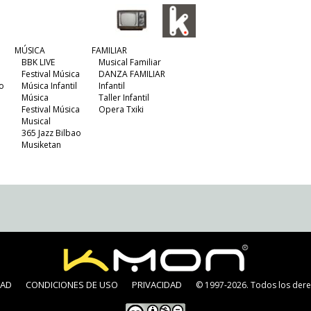
MÚSICA
FAMILIAR
BBK LIVE
Musical Familiar
Festival Música
DANZA FAMILIAR
o
Música Infantil
Infantil
Música
Taller Infantil
Festival Música
Opera Txiki
Musical
365 Jazz Bilbao
Musiketan
DAD
CONDICIONES DE USO
PRIVACIDAD
© 1997-2026. Todos los dere